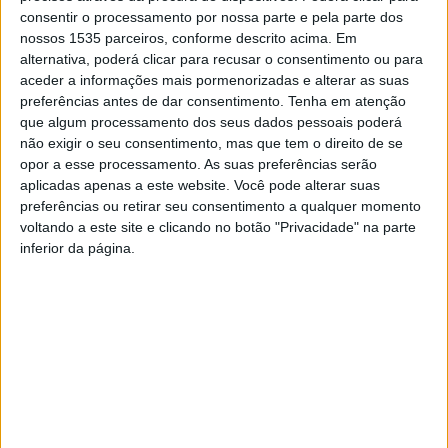
consentir o processamento por nossa parte e pela parte dos
Esta é uma iniciativa que procura contribuir ativamente
nossos 1535 parceiros, conforme descrito acima. Em
para a humanização dos cuidados em oncologia, assim
alternativa, poderá clicar para recusar o consentimento ou para
como amenizar o impacto que o cancro provoca nos
aceder a informações mais pormenorizadas e alterar as suas
doentes oncológicos e famílias, é explicado em nota pelo
preferências antes de dar consentimento.
Tenha em atenção
Núcleo Regional do Centro da Liga Portuguesa Contra o
que algum processamento dos seus dados pessoais poderá
não exigir o seu consentimento, mas que tem o direito de se
Cancro.
opor a esse processamento. As suas preferências serão
aplicadas apenas a este website. Você pode alterar suas
Durante os próximos dias vão ser distribuídos presentes
preferências ou retirar seu consentimento a qualquer momento
de Natal em casa de doentes oncológicos e unidades
voltando a este site e clicando no botão "Privacidade" na parte
inferior da página.
hospitalares da região Centro. Ao todo, serão entregues
270 cabazes em casas de doentes oncológicos
previamente identificados e beneficiários do Programa
de Apoio Social material da Liga Portuguesa Contra o
Cancro – Núcleo Regional do Centro. Já para as unidades
hospitalares seguem mais de 1.300 mantinhas, adereços
variados, broinhas, bolos-rei e bolos de Ançã.