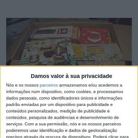
Damos valor à sua privacidade
Nós e os nossos
parceiros
armazenamos e/ou acedemos a
informações num dispositivo, como cookies, e processamos
dados pessoais, como identificadores únicos e informações
O Núcleo Regional do Centro da Liga Portuguesa Contra
padrão enviadas por um dispositivo para publicidade e
conteúdos personalizados, medição de publicidade e
o Cancro vai entregar cabazes de Natal aos doentes
conteúdos, pesquisa de audiências e desenvolvimento de
oncológicos da ULS – Unidade Local de Saúde – de
serviços.
Com a sua permissão, nós e os nossos parceiros
Castelo Branco.
poderemos usar identificação e dados de geolocalização
precisos através da procura de dispositivos. Poderá clicar para