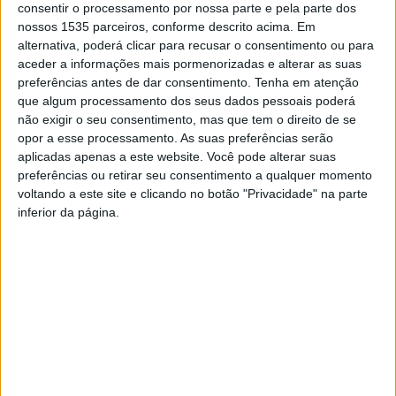
consentir o processamento por nossa parte e pela parte dos
ministrar uma formação prática de três horas sobre
nossos 1535 parceiros, conforme descrito acima. Em
tecnologia 5G open-source na Universidade do Texas,
alternativa, poderá clicar para recusar o consentimento ou para
em Austin (EUA).
aceder a informações mais pormenorizadas e alterar as suas
preferências antes de dar consentimento.
Tenha em atenção
que algum processamento dos seus dados pessoais poderá
A formação fez parte de um evento “OAI Foundation U.S.
não exigir o seu consentimento, mas que tem o direito de se
Hands-on Workshop”, que reuniu especialistas e
opor a esse processamento. As suas preferências serão
estudantes de doutoramento interessados na
aplicadas apenas a este website. Você pode alterar suas
implementação prática de modificações ao standard 5G.
preferências ou retirar seu consentimento a qualquer momento
voltando a este site e clicando no botão "Privacidade" na parte
inferior da página.
O Politécnico de Castelo Branco conta que com o
objetivo de contribuir para a futura tecnologia móvel 6G,
cuja chegada ao mercado está prevista para 2030, a
participação neste encontro constituiu também uma
oportunidade para divulgar os primeiros resultados dos
projetos de investigação P2030 6G-SMART e e P2030
5GAdvanced.