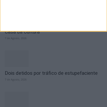
Academia Sénior da Sertã expõe artes na
Casa da Cultura
7 de Agosto, 2026
Dois detidos por tráfico de estupefaciente
7 de Agosto, 2026