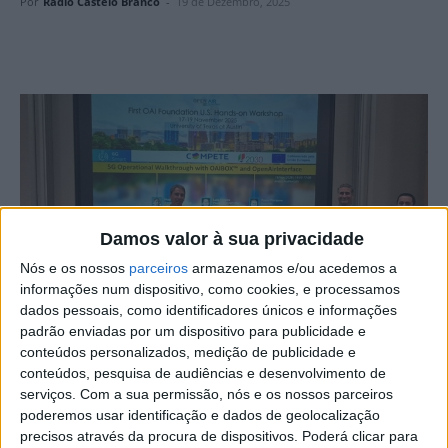
Por
Rádio Castelo Branco
-
19 de Dezembro, 2025
Damos valor à sua privacidade
Nós e os nossos
parceiros
armazenamos e/ou acedemos a
informações num dispositivo, como cookies, e processamos
dados pessoais, como identificadores únicos e informações
padrão enviadas por um dispositivo para publicidade e
conteúdos personalizados, medição de publicidade e
conteúdos, pesquisa de audiências e desenvolvimento de
Os docentes Hugo Marques e Paulo Marques, da Escola
serviços.
Com a sua permissão, nós e os nossos parceiros
Superior de Tecnologia, de Castelo Branco, juntamente
poderemos usar identificação e dados de geolocalização
com o diplomado Luís Pereira, foram convidados a
precisos através da procura de dispositivos. Poderá clicar para