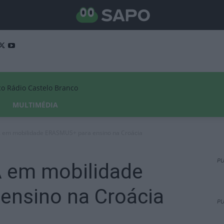
Rádio Castelo Branco
MULTIMÉDIA
 em mobilidade ERASMUS+ para ensino na Croácia
PU
 em mobilidade
nsino na Croácia
PU