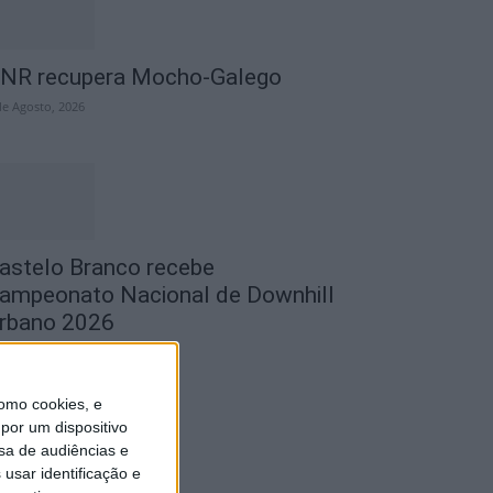
NR recupera Mocho-Galego
de Agosto, 2026
astelo Branco recebe
ampeonato Nacional de Downhill
rbano 2026
de Agosto, 2026
omo cookies, e
por um dispositivo
sa de audiências e
usar identificação e