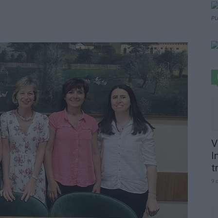
PU
V
I
t
9 