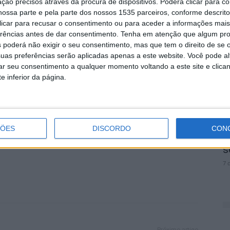
ção precisos através da procura de dispositivos. Poderá clicar para co
mplos de propagação e conservação in vitro de
S
ossa parte e pela parte dos nossos 1535 parceiros, conforme descrit
as, bem como a aplicação de extratos aquosos dessas
d
 clicar para recusar o consentimento ou para aceder a informações ma
j
erências antes de dar consentimento.
Tenha em atenção que algum pr
 poderá não exigir o seu consentimento, mas que tem o direito de se 
7 
uas preferências serão aplicadas apenas a este website. Você pode al
nciatura e mestrado demonstraram grande interesse
rar seu consentimento a qualquer momento voltando a este site e clica
face à possibilidade de realizarem futuras mobilidades
e inferior da página.
uperior Agrária
Instituto Politécnico
IPCB
S
ÇÕES
DISCORDO
CON
q
s
7 