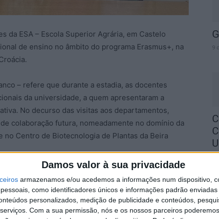
G
s da ESA – Escola Superior Agrária, em Castelo
cional de ensino no âmbito do programa Erasmus+, na
9 
Croácia.
ranco – refere que durante a estadia, as docentes
cionais da universidade, a quem apresentaram a
rmativa. No decurso das visitas aos departamentos,
C
s de colaboração futura, nomeadamente no domínio da
C
e no Centro de Biotecnologia de Plantas da Beira
U
8 
Damos valor à sua privacidade
des de um dia aberto da universidade, que envolveu
ceiros
armazenamos e/ou acedemos a informações num dispositivo, c
ssões de ensino nas áreas da importância das plantas
essoais, como identificadores únicos e informações padrão enviadas 
nica, dos metabolitos secundários como base para a
conteúdos personalizados, medição de publicidade e conteúdos, pesqui
serviços.
Com a sua permissão, nós e os nossos parceiros poderemos 
osméticos e farmacêuticos, e da micropropagação de