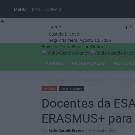
MENU
MAIL
JORNAIS
16.7
C
Castelo Branco
Segunda-feira, Agosto 10, 2026
Emissão Online
Emissão Online
A RÁDIO
PROGRAMAÇÃO
NOTÍCIAS
Início
Notícias
Castelo Branco
Docentes da ESA
Notícias
Castelo Branco
Docentes da ESA
ERASMUS+ para e
Por
Rádio Castelo Branco
-
27 de Junho, 2025