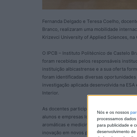
Fernanda Delgado e Teresa Coelho, docente
Branco, realizaram uma mobilidade interna
Krizevci University of Applied Sciences, na 
O IPCB – Instituto Politécnico de Castelo B
foram recebidas pelos responsáveis institu
instituição albicastrense e a sua oferta fo
foram identificadas diversas oportunidade
investigação aplicada desenvolvida na ESA 
Interior.
As docentes participaram ainda nas ativida
Nós e os nossos
par
alunos e empresas locais, e dinamizaram se
processamos dados p
aromáticas e medicinais na dieta mediterrâ
para publicidade e 
desenvolvimento de 
inovação em novos produtos alimentares, c