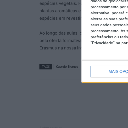
dados de geolocaliza
espécies vegetais. Foram apresentados exe
processamento por n
plantas aromáticas e medicinais portugues
alternativa, poderá
espécies em revestimentos comestíveis.
alterar as suas pref
seus dados pessoais
processamento. As s
Ao longo das aulas, os estudantes de lice
preferências ou reti
pela oferta formativa do IPCB e entusiasmo 
"Privacidade" na part
Erasmus na nossa instituição.
TAGS
Castelo Branco
Erasmus
ESA
Escola S
MAIS OP