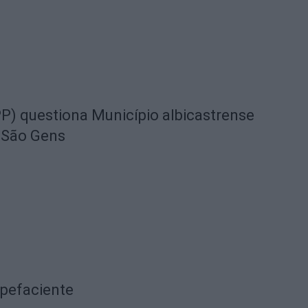
) questiona Município albicastrense
 São Gens
upefaciente