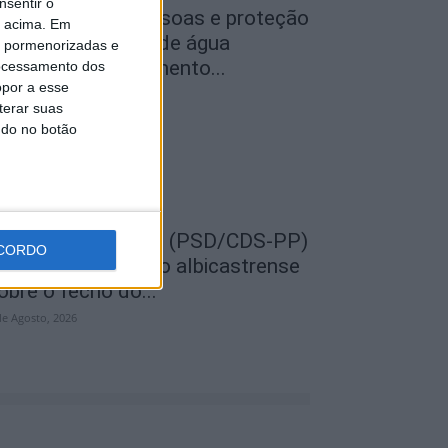
nsentir o
egurança das pessoas e proteção
o acima. Em
o abastecimento de água
is pormenorizadas e
ustificam encerramento...
ocessamento dos
opor a esse
de Agosto, 2026
terar suas
ndo no botão
EMPRE por todos (PSD/CDS-PP)
CORDO
uestiona Município albicastrense
obre o fecho do...
de Agosto, 2026