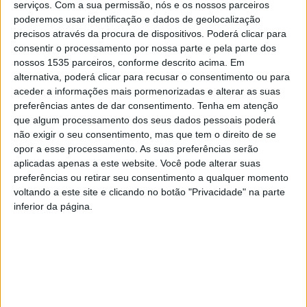
serviços.
Com a sua permissão, nós e os nossos parceiros
poderemos usar identificação e dados de geolocalização
precisos através da procura de dispositivos. Poderá clicar para
consentir o processamento por nossa parte e pela parte dos
nossos 1535 parceiros, conforme descrito acima. Em
alternativa, poderá clicar para recusar o consentimento ou para
aceder a informações mais pormenorizadas e alterar as suas
preferências antes de dar consentimento.
Tenha em atenção
que algum processamento dos seus dados pessoais poderá
O docente Daniel Raposo, do IPCB – Institituo Politécnico
não exigir o seu consentimento, mas que tem o direito de se
opor a esse processamento. As suas preferências serão
de Castelo Branco -, é co-autor do artigo “Design in a
aplicadas apenas a este website. Você pode alterar suas
time of structural reorientation”, publicado no The Design
preferências ou retirar seu consentimento a qualquer momento
Journal, revista internacional dedicada ao design.
voltando a este site e clicando no botão "Privacidade" na parte
inferior da página.
O artigo foi escrito em parceria com os docentes Maria
João Félix, do Instituto Politécnico de Cávado e do Ave;
Fátima Pombo, da Universidade de Aveiro; Paulo J. S.
Cruz, da Universidade do Minho; e Fernando Moreira da
Silva e Rita Assoreira Almendra, ambos da Universidade