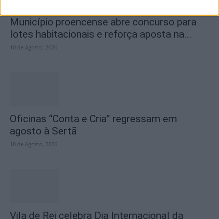
Município proencense abre concurso para
lotes habitacionais e reforça aposta na...
10 de Agosto, 2026
Oficinas “Conta e Cria” regressam em
agosto à Sertã
10 de Agosto, 2026
Vila de Rei celebra Dia Internacional da