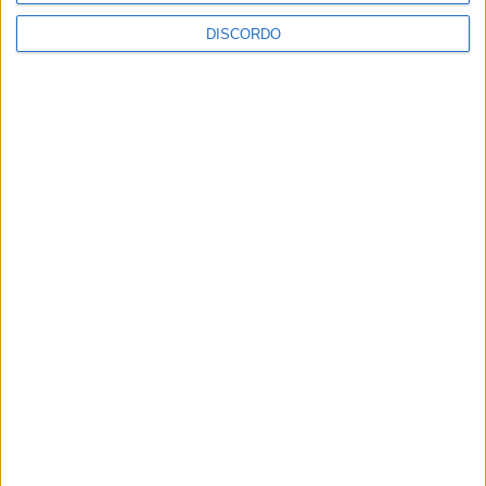
DISCORDO
SEMPRE por todos (PSD/CDS-PP)
questiona Município albicastrense sobre
o fecho do miradouro de São Gens
Dois detidos por tráfico de
estupefaciente