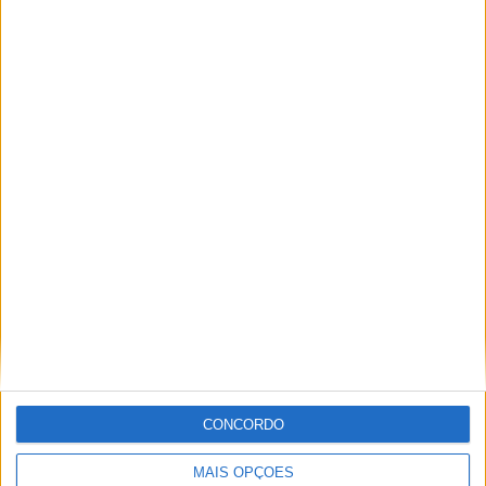
ARTIGOS RELACIONADOS
Mais do autor
Segurança das pessoas e proteção do
abastecimento de água justificam
encerramento do Miradouro de São
Gens
CONCORDO
MAIS OPÇÕES