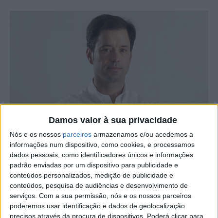
Damos valor à sua privacidade
Nós e os nossos
parceiros
armazenamos e/ou acedemos a
informações num dispositivo, como cookies, e processamos
dados pessoais, como identificadores únicos e informações
padrão enviadas por um dispositivo para publicidade e
conteúdos personalizados, medição de publicidade e
conteúdos, pesquisa de audiências e desenvolvimento de
Vasco Soares, docente da Escola Superior de Tecnologia,
serviços.
Com a sua permissão, nós e os nossos parceiros
de Castelo Branco, publicou o artigo intitulado
poderemos usar identificação e dados de geolocalização
“Arquitetura B5G-DTN híbrida com aprendizagem
precisos através da procura de dispositivos. Poderá clicar para