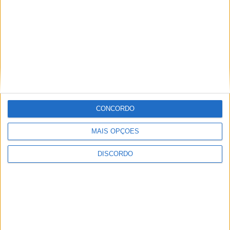
Obra na Rua D arranca na Zona Industrial
de Castelo Branco
CONCORDO
MAIS OPÇÕES
DISCORDO
Câmara de Castelo Branco assina