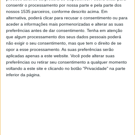
consentir o processamento por nossa parte e pela parte dos
federada para descarregamento de comunicação
nossos 1535 parceiros, conforme descrito acima. Em
contextual” (“Hybrid B5G-DTN Architecture with
alternativa, poderá clicar para recusar o consentimento ou para
Federated Learning for Contextual Communication
aceder a informações mais pormenorizadas e alterar as suas
Offloading”), na revista científica internacional Future
preferências antes de dar consentimento.
Tenha em atenção
Internet, em coautoria com os investigadores Manuel
que algum processamento dos seus dados pessoais poderá
não exigir o seu consentimento, mas que tem o direito de se
Jesús-Azabal e Meichun Zheng.
opor a esse processamento. As suas preferências serão
aplicadas apenas a este website. Você pode alterar suas
O artigo apresenta uma arquitetura híbrida Beyond 5G
preferências ou retirar seu consentimento a qualquer momento
DTN para fornecer encaminhamento privado sensível ao
voltando a este site e clicando no botão "Privacidade" na parte
inferior da página.
contexto em cenários densos. Nesta proposta, o
Politécnico de Castelo Branco refere que as notificações
contextuais dinâmicas são partilhadas entre nós locais
relevantes, combinando aprendizagem federada e
inteligência artificial de ponta, para estimar os caminhos
de retransmissão ideais com base em variáveis como
padrões de mobilidade e histórico de contactos.