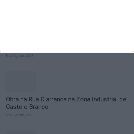
Centro Cultural Raiano recebe os filmes “O
Convite” e “Mínimos &...
5 de Agosto, 2026
Obra na Rua D arranca na Zona Industrial de
Castelo Branco
5 de Agosto, 2026