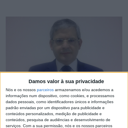
Damos valor à sua privacidade
Nós e os nossos
parceiros
armazenamos e/ou acedemos a
informações num dispositivo, como cookies, e processamos
Paulo Gonçalves, docente do IPCB – Instituto Politécnico
dados pessoais, como identificadores únicos e informações
de Castelo Branco -, participou recentemente na reunião
padrão enviadas por um dispositivo para publicidade e
anual dos grupos de normalização em robótica e
conteúdos personalizados, medição de publicidade e
conteúdos, pesquisa de audiências e desenvolvimento de
automação do IEEE – Institute of Electrical and Electronics
serviços.
Com a sua permissão, nós e os nossos parceiros