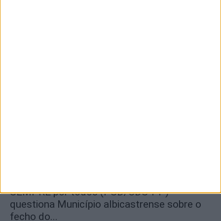
8 de Agosto, 2026
Segurança das pessoas e proteção do
abastecimento de água justificam
encerramento...
7 de Agosto, 2026
SEMPRE por todos (PSD/CDS-PP)
questiona Município albicastrense sobre o
fecho do...