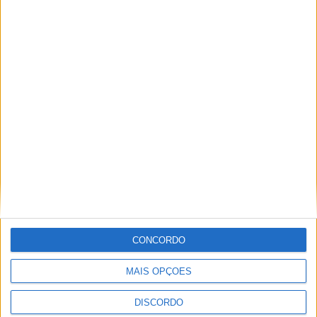
Segurança das pessoas e proteção do
abastecimento de água justificam
encerramento do Miradouro de São
Gens
CONCORDO
MAIS OPÇÕES
DISCORDO
SEMPRE por todos (PSD/CDS-PP)