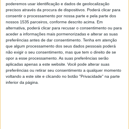
Engineers -, a qual decorreu em Orlando, Estados Unidos
poderemos usar identificação e dados de geolocalização
da América.
precisos através da procura de dispositivos. Poderá clicar para
consentir o processamento por nossa parte e pela parte dos
nossos 1535 parceiros, conforme descrito acima. Em
Além de dar a conhecer os trabalhos de normalização em
alternativa, poderá clicar para recusar o consentimento ou para
robótica realizados desde 2012 pela maior organização
aceder a informações mais pormenorizadas e alterar as suas
profissional técnica do mundo dedicada ao avanço
preferências antes de dar consentimento.
Tenha em atenção
tecnológico, na sua apresentação o docente do IPCB
que algum processamento dos seus dados pessoais poderá
não exigir o seu consentimento, mas que tem o direito de se
focou-se no recém-formado grupo de trabalho sobre a
opor a esse processamento. As suas preferências serão
aplicação do 6G na robótica, liderado pela IEEE
aplicadas apenas a este website. Você pode alterar suas
Communications Society, entidade focada no
preferências ou retirar seu consentimento a qualquer momento
desenvolvimento de padrões para a indústria e da qual é
voltando a este site e clicando no botão "Privacidade" na parte
inferior da página.
parceira a Sociedade de Robótica e Automação do IEEE.
Na reunião foram discutidas normas recentemente
aprovadas nas áreas da robótica médica e do
carregamento de veículos elétricos. Em destaque
estiveram também a inteligência artificial aplicada à
robótica e outras áreas prioritárias identificadas pelos