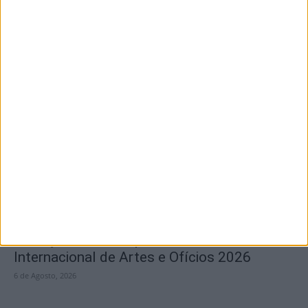
VI Festival Transfronteiriço de Novela
Negra “Gata Negra” passou por Idanha-a-
Nova
6 de Agosto, 2026
Inscrições abertas para a Bienal
Internacional de Artes e Ofícios 2026
6 de Agosto, 2026