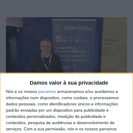
Damos valor à sua privacidade
Nós e os nossos
parceiros
armazenamos e/ou acedemos a
informações num dispositivo, como cookies, e processamos
dados pessoais, como identificadores únicos e informações
Paulo Gonçalves, docente do IPCB – Instituto Politénico
padrão enviadas por um dispositivo para publicidade e
de Castelo Branco -, esteve presente no seminário final
conteúdos personalizados, medição de publicidade e
conteúdos, pesquisa de audiências e desenvolvimento de
do projeto europeu SeeBlocks, a convite da organização,
serviços.
Com a sua permissão, nós e os nossos parceiros
na qualidade de perito na área de robótica.