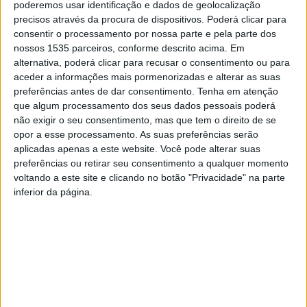
poderemos usar identificação e dados de geolocalização
precisos através da procura de dispositivos. Poderá clicar para
O docente participou no painel dedicado a novas
consentir o processamento por nossa parte e pela parte dos
tendências de aplicação das tecnologias blockchain e
nossos 1535 parceiros, conforme descrito acima. Em
alternativa, poderá clicar para recusar o consentimento ou para
DLT (Tecnologia de Contabilidade Distribuída, uma
aceder a informações mais pormenorizadas e alterar as suas
tecnologia de registo descentralizado de informação) e
preferências antes de dar consentimento.
Tenha em atenção
apresentou o trabalho realizado para a aplicação destas
que algum processamento dos seus dados pessoais poderá
tecnologias na área da robótica, abordando as
não exigir o seu consentimento, mas que tem o direito de se
opor a esse processamento. As suas preferências serão
perspetivas de futuro.
aplicadas apenas a este website. Você pode alterar suas
preferências ou retirar seu consentimento a qualquer momento
Paulo Gonçalves tinha já participado, nos dois anos
voltando a este site e clicando no botão "Privacidade" na parte
anteriores, no projeto Seeblocks, tendo realizado
inferior da página.
trabalho para adequar o grupo de normas IEEE 1872-
2015, na área da robótica, à normalização das tecnologias
blockchain e DLT. Nesse trabalho, conta o IPCB, foram
identificados conceitos-chave para que as tecnologias
blockchain e DLT possam ser utilizadas em grupos de
robôs, bem como abordadas as prioridades de