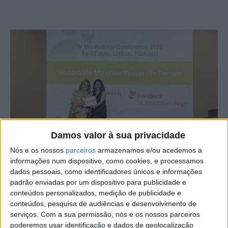
Damos valor à sua privacidade
Nós e os nossos
parceiros
armazenamos e/ou acedemos a
informações num dispositivo, como cookies, e processamos
Fernanda Delgado, docente da ESA – Escola Superior
dados pessoais, como identificadores únicos e informações
padrão enviadas por um dispositivo para publicidade e
Agrária -, de Castelo Branco, obteve a distinção de
conteúdos personalizados, medição de publicidade e
“Melhor poster apresentado – in person”, na IV
conteúdos, pesquisa de audiências e desenvolvimento de
Bio.Natural 2025, referente ao trabalho apresentado no
serviços.
Com a sua permissão, nós e os nossos parceiros
âmbito dos resultados do projeto Plants4Ageing –
poderemos usar identificação e dados de geolocalização