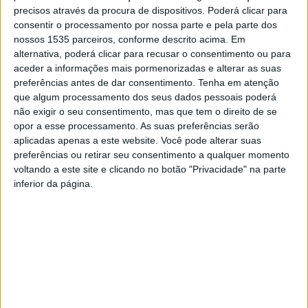
precisos através da procura de dispositivos. Poderá clicar para
Valorização do Potencial das Plantas Aromáticas e
consentir o processamento por nossa parte e pela parte dos
Medicinais no Envelhecimento Cardiovascular (Projeto
nossos 1535 parceiros, conforme descrito acima. Em
I&D Mobilizadores BPI “la Caixa”).
alternativa, poderá clicar para recusar o consentimento ou para
aceder a informações mais pormenorizadas e alterar as suas
preferências antes de dar consentimento.
Tenha em atenção
O Plants4Ageing é um projeto que visa a valorização de
que algum processamento dos seus dados pessoais poderá
plantas aromáticas e medicinais através do
não exigir o seu consentimento, mas que tem o direito de se
desenvolvimento de um produto inovador à base de
opor a esse processamento. As suas preferências serão
plantas capaz de mitigar o envelhecimento
aplicadas apenas a este website. Você pode alterar suas
preferências ou retirar seu consentimento a qualquer momento
cardiovascular e aumentar a qualidade de vida e o bem-
voltando a este site e clicando no botão "Privacidade" na parte
estar das pessoas. Financiado pela Fundação “la Caixa”, o
inferior da página.
projeto é coordenado por Mónica Zuzarte, da
Universidade de Coimbra, e conta com a parceria do
Centro de Biotecnologia de Plantas da Beira Interior do
Instituto Politécnico de Castelo Branco, da Associação do
Centro de Ciência Viva de Proença-a-Nova, da
Universidade de Salamanca e da QualityPlant, Lda.