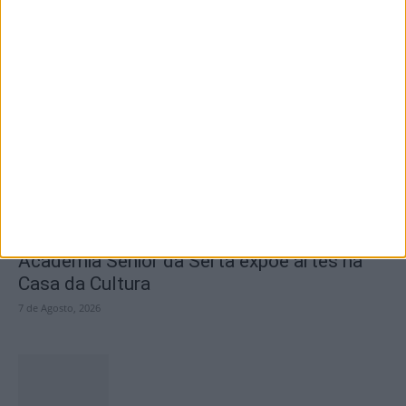
SEMPRE por todos (PSD/CDS-PP)
questiona Município albicastrense sobre o
fecho do...
7 de Agosto, 2026
Academia Sénior da Sertã expõe artes na
Casa da Cultura
7 de Agosto, 2026