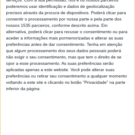
serviços.
Com a sua permissão, nós e os nossos parceiros
poderemos usar identificação e dados de geolocalização
O distrito de Castelo Branco é palco, entre esta 4ª e
precisos através da procura de dispositivos. Poderá clicar para
2ªfeira, 13 e 18 de maio, do Torneio de Desenvolvimento
consentir o processamento por nossa parte e pela parte dos
da Seleção Nacional Feminina Sub-16, competição
nossos 1535 parceiros, conforme descrito acima. Em
internacional que reúne algumas das mais promissoras
alternativa, poderá clicar para recusar o consentimento ou para
jovens futebolistas europeias.
aceder a informações mais pormenorizadas e alterar as suas
preferências antes de dar consentimento.
Tenha em atenção
que algum processamento dos seus dados pessoais poderá
A prova conta com a participação das seleções de
não exigir o seu consentimento, mas que tem o direito de se
Portugal, Alemanha, Bélgica e França, num torneio que
opor a esse processamento. As suas preferências serão
pretende promover o crescimento competitivo e técnico
aplicadas apenas a este website. Você pode alterar suas
preferências ou retirar seu consentimento a qualquer momento
do futebol feminino nos escalões de formação.
voltando a este site e clicando no botão "Privacidade" na parte
inferior da página.
A Seleção Nacional Feminina Sub-16 inicia a sua
participação esta 4ªfeira, dia 13, frente à Alemanha, às
17h, nos Campos de Jogos António Trigueiros de Aragão,
em Alcains, concelho Castelo Branco. Na mesma jornada,
Bélgica e França defrontam-se às 11h, no Estádio
Municipal Nuno Álvares Pereira, em Cernache do