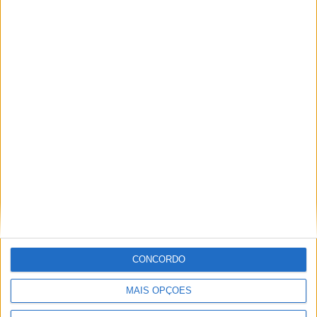
ARTIGOS RELACIONADOS
Mais do autor
Club Deportivo Doryoku de Salamanca
realizou campo de férias em Penamacor
CONCORDO
MAIS OPÇÕES