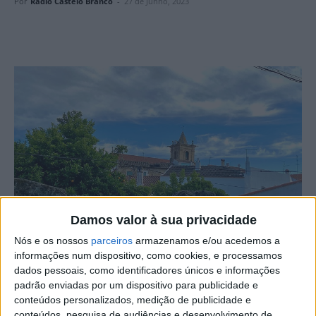
Por
Rádio Castelo Branco
-
27 de Junho, 2023
Damos valor à sua privacidade
Nós e os nossos
parceiros
armazenamos e/ou acedemos a
A Associação de Defesa do Património Cultural de São
informações num dispositivo, como cookies, e processamos
dados pessoais, como identificadores únicos e informações
Miguel de Acha está a preparar a publicação de um
padrão enviadas por um dispositivo para publicidade e
cancioneiro onde se procura reunir toda a música
conteúdos personalizados, medição de publicidade e
tradicional que se canta em São Miguel de Acha,
conteúdos, pesquisa de audiências e desenvolvimento de