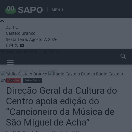
MENU
33.4
C
Castelo Branco
Sexta-feira, Agosto 7, 2026
Emissão Online
Emissão Online
Início
Notícias
Beira Baixa
Rádio Castelo
Branco
Notícias
Beira Baixa
Direção Geral da Cultura do
Centro apoia edição do
“Cancioneiro da Música de
São Miguel de Acha”