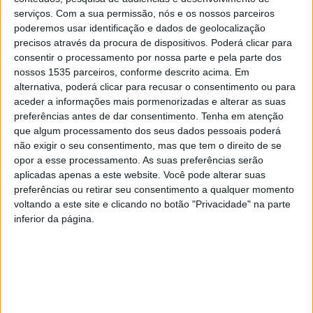
concelho de Idanha-a-Nova, desde os tempos
serviços.
Com a sua permissão, nós e os nossos parceiros
poderemos usar identificação e dados de geolocalização
imemoriais.
precisos através da procura de dispositivos. Poderá clicar para
consentir o processamento por nossa parte e pela parte dos
A autarquia idanhense conta que é uma obra de grande
nossos 1535 parceiros, conforme descrito acima. Em
valor cultural, já reconhecido pela Direção Regional da
alternativa, poderá clicar para recusar o consentimento ou para
aceder a informações mais pormenorizadas e alterar as suas
Cultura do Centro, que decidiu atribuir um apoio à edição
preferências antes de dar consentimento.
Tenha em atenção
do livro, no âmbito do “Programa de Apoio à Ação
que algum processamento dos seus dados pessoais poderá
Cultural na Região Centro”.
não exigir o seu consentimento, mas que tem o direito de se
opor a esse processamento. As suas preferências serão
Trata-se de um cancioneiro que reúne a música
aplicadas apenas a este website. Você pode alterar suas
preferências ou retirar seu consentimento a qualquer momento
tradicional desta localidade, que foi persistentemente
voltando a este site e clicando no botão "Privacidade" na parte
elogiada por autores e especialistas na área, como
inferior da página.
Constantino Varela Cid, Fernando Lopes Graça, Joly
Braga Santos, Jorge Croner Vasconcelos, Michel
Giacometti, e muitos mais, e muito requisitada para
incorporar obras musicais de orquestra, de piano e
corais, sob a forma de discografia, por orquestras, coros,