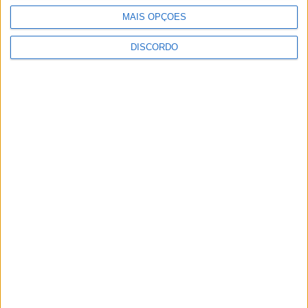
MAIS OPÇÕES
DISCORDO
Proença-a-Velha promove almoço-
convívio solidário para apoiar restauro
dos altares da Igreja Matriz
Olhares sobre o futuro dão vida a