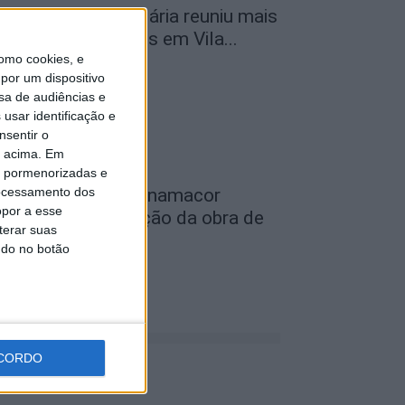
ª Neon Walk Solidária reuniu mais
e 300 participantes em Vila...
omo cookies, e
de Agosto, 2026
por um dispositivo
sa de audiências e
usar identificação e
nsentir o
o acima. Em
is pormenorizadas e
ocessamento dos
eatro Clube de Penamacor
opor a esse
ecebeu apresentação da obra de
terar suas
streia de...
ndo no botão
de Agosto, 2026
CORDO