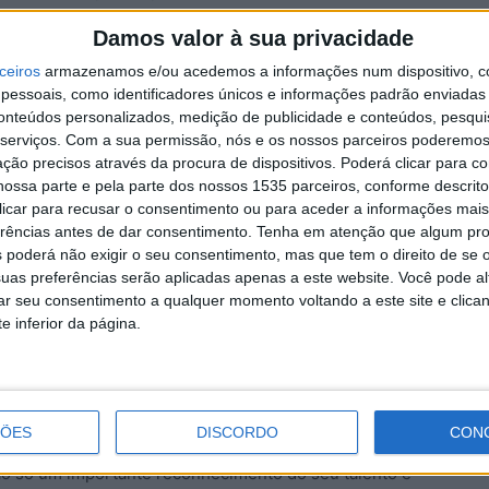
2
a edição de 2025 da MIMA – Mondego International
Damos valor à sua privacidade
d
ceiros
armazenamos e/ou acedemos a informações num dispositivo, c
7 
essoais, como identificadores únicos e informações padrão enviadas 
o, a academia de música MIMA é uma iniciativa de
conteúdos personalizados, medição de publicidade e conteúdos, pesqui
orquestral, desenvolvimento artístico e
serviços.
Com a sua permissão, nós e os nossos parceiros poderemos 
 O projeto visa proporcionar um ambiente intensivo e
ção precisos através da procura de dispositivos. Poderá clicar para co
ossa parte e pela parte dos nossos 1535 parceiros, conforme descrit
s entre intérpretes, maestros e compositores, com foco
 clicar para recusar o consentimento ou para aceder a informações ma
onhecimentos e experiências.
erências antes de dar consentimento.
Tenha em atenção que algum pr
T
 poderá não exigir o seu consentimento, mas que tem o direito de se 
r
na edição deste ano, que conta com a mentoria dos
uas preferências serão aplicadas apenas a este website. Você pode al
e
rar seu consentimento a qualquer momento voltando a este site e clica
no Coelho, e envolve a realização de masterclasses,
7 
e inferior da página.
compositores emergentes, os participantes terão a
íderes de grandes orquestras europeias como
infónica da Galiza, Orquestra Sinfónica do Porto Casa
ÇÕES
DISCORDO
CON
o só um importante reconhecimento do seu talento e