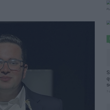
PU
S
q
s
7 