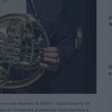
A
a
7 
D
e
7 
o curso de mestrado da ESART – Escola Superior de
lasse de Trompa dos professores Paulo Guerreiro e