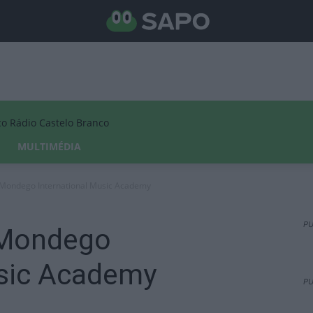
Rádio Castelo Branco
MULTIMÉDIA
 Mondego International Music Academy
PU
 Mondego
usic Academy
PU