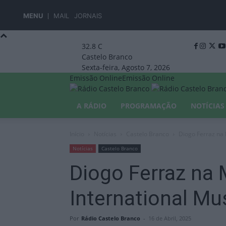
MENU
MAIL
JORNAIS
32.8
C
Castelo Branco
Sexta-feira, Agosto 7, 2026
Emissão Online
Emissão Online
A RÁDIO
PROGRAMAÇÃO
NOTÍCIAS
Início
Notícias
Castelo Branco
Diogo Ferraz na
Notícias
Castelo Branco
Diogo Ferraz na
International M
Por
Rádio Castelo Branco
-
16 de Abril, 2025