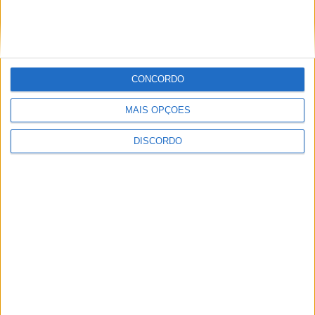
questiona Município albicastrense sobre
o fecho do miradouro de São Gens
CONCORDO
MAIS OPÇÕES
DISCORDO
Dois detidos por tráfico de
estupefaciente
PUBLICIDADE