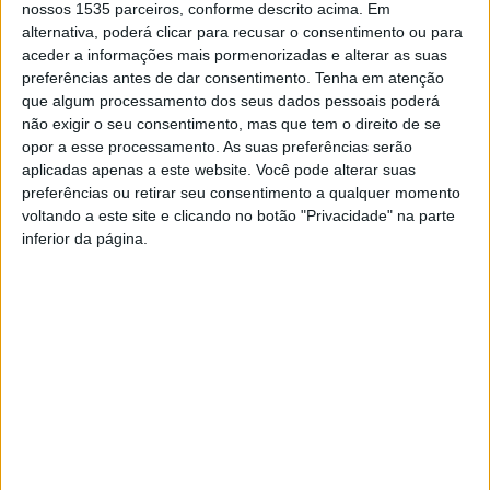
nossos 1535 parceiros, conforme descrito acima. Em
situações que não se coadunem com as normas
alternativa, poderá clicar para recusar o consentimento ou para
legalmente definidas, os elementos do Serviço de
aceder a informações mais pormenorizadas e alterar as suas
preferências antes de dar consentimento.
Tenha em atenção
Proteção da Natureza e do Ambiente detetaram que o
que algum processamento dos seus dados pessoais poderá
suspeito exercia o ato venatório em área de proteção, ou
não exigir o seu consentimento, mas que tem o direito de se
seja, em terreno onde não é permitida a caça,
opor a esse processamento. As suas preferências serão
nomeadamente a menos de 500m de um complexo
aplicadas apenas a este website. Você pode alterar suas
preferências ou retirar seu consentimento a qualquer momento
desportivo.
voltando a este site e clicando no botão "Privacidade" na parte
inferior da página.
No seguimento da ação, foi apreendido uma arma de
fogo; e 16 munições.
O indivíduo foi detido e constituído arguido e os factos
foram comunicados ao Tribunal Judicial de Castelo
Branco.
TAGS
Castelo Branco
GNR