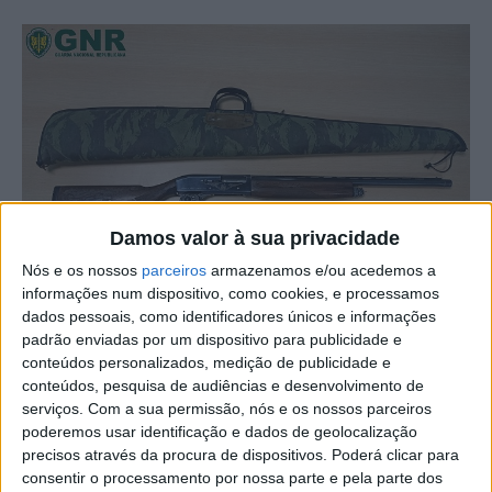
Damos valor à sua privacidade
Nós e os nossos
parceiros
armazenamos e/ou acedemos a
O Comando Territorial de Castelo Branco da GNR, através
informações num dispositivo, como cookies, e processamos
o Serviço de Proteção da Natureza e do Ambiente de
dados pessoais, como identificadores únicos e informações
padrão enviadas por um dispositivo para publicidade e
Castelo Branco, deteve um homem de 57 anos, por caça
conteúdos personalizados, medição de publicidade e
em área de proteção, no concelho de Castelo Branco.
conteúdos, pesquisa de audiências e desenvolvimento de
serviços.
Com a sua permissão, nós e os nossos parceiros
Esta força de segurança dá conta em nota que no âmbito
poderemos usar identificação e dados de geolocalização
precisos através da procura de dispositivos. Poderá clicar para
de uma ação de fiscalização ao exercício dos atos
consentir o processamento por nossa parte e pela parte dos
venatórios, para prevenção, deteção e repressão de