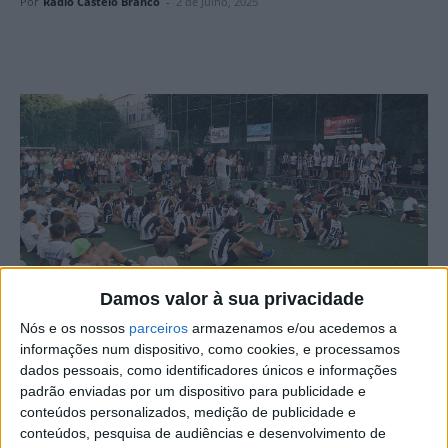
Por
Rádio Castelo Branco
-
2 de Julho, 2025
Damos valor à sua privacidade
Fotografia: Ricardo Pires Coelho
Nós e os nossos
parceiros
armazenamos e/ou acedemos a
informações num dispositivo, como cookies, e processamos
O Desportivo de Castelo Branco realizou o encerramento
dados pessoais, como identificadores únicos e informações
da época desportiva, que está prestes terminar, em festa,
padrão enviadas por um dispositivo para publicidade e
no campo Polidesportivo da Quinta das Pedras.
conteúdos personalizados, medição de publicidade e
conteúdos, pesquisa de audiências e desenvolvimento de