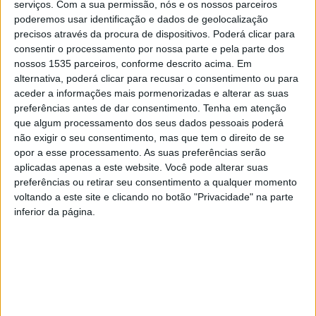
serviços.
Com a sua permissão, nós e os nossos parceiros
Um momento que reuniu atletas de todas as
poderemos usar identificação e dados de geolocalização
modalidades, treinadores, diretores, pais e encarregados
precisos através da procura de dispositivos. Poderá clicar para
de educação, onde reinou a festa e a boa disposição. Esta
consentir o processamento por nossa parte e pela parte dos
nossos 1535 parceiros, conforme descrito acima. Em
foi também a ocasião de homenagear os atletas que
alternativa, poderá clicar para recusar o consentimento ou para
levam o nome do clube e da cidade a vários pontos do
aceder a informações mais pormenorizadas e alterar as suas
país e de distinguir os melhores da temporada.
preferências antes de dar consentimento.
Tenha em atenção
que algum processamento dos seus dados pessoais poderá
não exigir o seu consentimento, mas que tem o direito de se
A época acabou com cerca de 320 atletas, abrangendo
opor a esse processamento. As suas preferências serão
todas as modalidades e todos os escalões no Desportivo
aplicadas apenas a este website. Você pode alterar suas
de Castelo Branco, na época de 2024/25.
preferências ou retirar seu consentimento a qualquer momento
voltando a este site e clicando no botão "Privacidade" na parte
inferior da página.
Na sessão, o presidente do clube começou por
agradecer o apoio e empenho de todos, para o futuro dos
jovens. Luís Caiola referiu que esta era a 3ª vez que
organizavam a festa de encerramento “José Pedroso”, na
Quinta das Pedras, um local onde tudo começa e onde
grande parte da ação de desenrola.