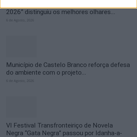
Concurso de Fotografia “Padre João Maia
2026” distinguiu os melhores olhares...
6 de Agosto, 2026
Município de Castelo Branco reforça defesa
do ambiente com o projeto...
6 de Agosto, 2026
VI Festival Transfronteiriço de Novela
Negra “Gata Negra” passou por Idanha-a-