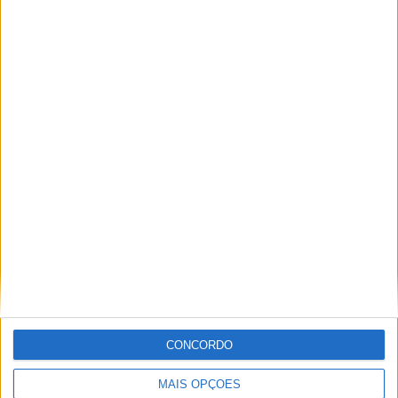
ARTIGOS RELACIONADOS
Mais do autor
Club Deportivo Doryoku de Salamanca
realizou campo de férias em Penamacor
CONCORDO
MAIS OPÇÕES