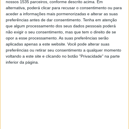
nossos 1535 parceiros, conforme descrito acima. Em
2024/25 para o futebol de formação.
alternativa, poderá clicar para recusar o consentimento ou para
aceder a informações mais pormenorizadas e alterar as suas
O começo dos trabalhos ocorreu no início deste mês de
preferências antes de dar consentimento.
Tenha em atenção
que algum processamento dos seus dados pessoais poderá
setembro, abrangendo, uma vez mais, vários escalões
não exigir o seu consentimento, mas que tem o direito de se
etários.
opor a esse processamento. As suas preferências serão
aplicadas apenas a este website. Você pode alterar suas
O clube albicastrense salienta que este é “um projeto
preferências ou retirar seu consentimento a qualquer momento
voltando a este site e clicando no botão "Privacidade" na parte
inovador”, com o objetivo de promover “a prática do
inferior da página.
futebol numa perspetiva pedagógica e social,
relacionando o brincar com o futebol”. O intuito é
proporcionar às crianças “um crescimento equilibrado ao
nível físico, emocional e social”.
O Desportivo de Castelo Branco recorda que é uma
Escola Certificada pela Federação Portuguesa de Futebol
e pelo IPDJ.