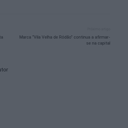
Próximo artigo
ta
Marca “Vila Velha de Ródão” continua a afirmar-
se na capital
utor