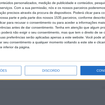
portivo de Castelo Branco é denominada de “José
conteúdos personalizados, medição de publicidade e conteúdos, pesqui
serviços.
Com a sua permissão, nós e os nossos parceiros poderemos 
 do clube, referiu Luís Caiola, presidente do
D
ção precisos através da procura de dispositivos. Poderá clicar para co
e
ossa parte e pela parte dos nossos 1535 parceiros, conforme descrit
7 
 clicar para recusar o consentimento ou para aceder a informações ma
s filhos do José Pedroso, que agradeceram ao clube
erências antes de dar consentimento.
Tenha em atenção que algum pr
 poderá não exigir o seu consentimento, mas que tem o direito de se 
dignificar as cores e o nome do Desportivo de Castelo
uas preferências serão aplicadas apenas a este website. Você pode al
ente da Câmara de Castelo Branco; e José Pires,
rar seu consentimento a qualquer momento voltando a este site e clica
lo Branco; marcaram presença, destacando a força do
e inferior da página.
o dos jovens.
2
d
7 
ÇÕES
DISCORDO
CON
o