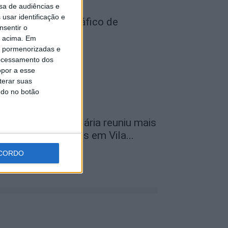
sa de audiências e
usar identificação e
ois detidos por tráfico de
nsentir o
stupefaciente
o acima. Em
de Agosto, 2026
is pormenorizadas e
ocessamento dos
opor a esse
terar suas
ndo no botão
ª Neon Walk Solidária reuniu mais
e 300 participantes em Vila...
de Agosto, 2026
CORDO