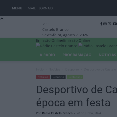
MENU
MAIL
JORNAIS
29
C
Castelo Branco
Sexta-feira, Agosto 7, 2026
Emissão Online
Emissão Online
A RÁDIO
PROGRAMAÇÃO
NOTÍCIAS
Início
Notícias
Desporto
Desportivo de Castelo
Notícias
Desporto
Destaques
Desportivo de Ca
época em festa
Por
Rádio Castelo Branco
-
28 de Junho, 2024