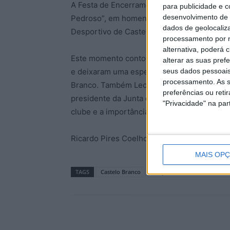
A Festa de Encerramento do futebol do Des
para publicidade e 
desenvolvimento de 
Pedroso”, em homenagem pela sua dedicação
dados de geolocaliza
Desportivo de Castelo Branco.
processamento por n
alternativa, poderá
Este momento contou com a esposa e os doi
alterar as suas pref
seus dados pessoais
e deixaram uma esperança aos jovens para 
processamento. As s
Branco. Também Leopoldo Rodrigues, presid
preferências ou reti
presidente da Junta de Freguesia de Caste
"Privacidade" na part
clube e a importância do mesmo na formaçã
Ricardo Pires Coelho
MAIS OP
TAGS
Castelo Branco
Desportivo de Castelo Branc