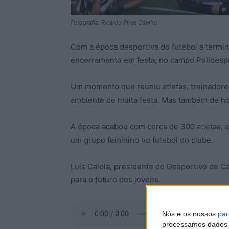
Fotografia: Ricardo Pires Coelho
Com a época desportiva do futebol a termin
encerramento em festa, no campo Polidespo
Um momento que reuniu atletas, treinadore
ambiente de muita festa. Mas também de h
A época acabou com cerca de 300 atletas, e
um grupo feminino no futebol do clube.
Luís Caiola, presidente do Desportivo de 
para o futuro dos jovens.
Nós e os nossos
par
processamos dados p