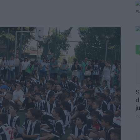
PU
S
d
j
7 