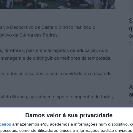
S
ar, o Desportivo de Castelo Branco realizou o
q
rtivo da Quinta das Pedras.
s
7 
s, diretores, pais e encarregados de educação, num
omenagem e de distinguir os melhores da temporada.
m todos os escalões, e com a novidade da criação de
A
a
Castelo Branco, agradeceu o apoio e empenho de todos,
7 
Damos valor à sua privacidade
ceiros
armazenamos e/ou acedemos a informações num dispositivo, c
essoais, como identificadores únicos e informações padrão enviadas 