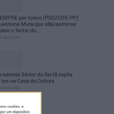
EMPRE por todos (PSD/CDS-PP)
uestiona Município albicastrense
obre o fecho do...
de Agosto, 2026
cademia Sénior da Sertã expõe
rtes na Casa da Cultura
de Agosto, 2026
omo cookies, e
por um dispositivo