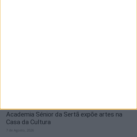
7 de Agosto, 2026
SEMPRE por todos (PSD/CDS-PP)
questiona Município albicastrense sobre o
fecho do...
7 de Agosto, 2026
Academia Sénior da Sertã expõe artes na
Casa da Cultura
7 de Agosto, 2026