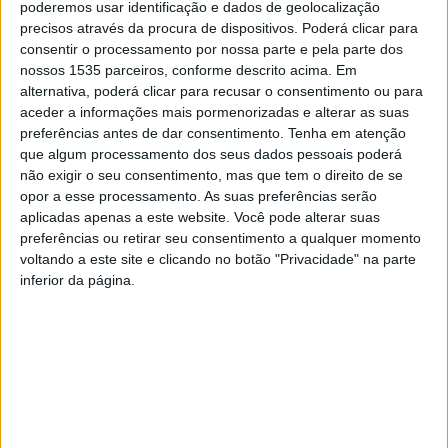
poderemos usar identificação e dados de geolocalização
precisos através da procura de dispositivos. Poderá clicar para
consentir o processamento por nossa parte e pela parte dos
nossos 1535 parceiros, conforme descrito acima. Em
alternativa, poderá clicar para recusar o consentimento ou para
aceder a informações mais pormenorizadas e alterar as suas
preferências antes de dar consentimento.
Tenha em atenção
que algum processamento dos seus dados pessoais poderá
O Município de Vila Velha de Ródão e o CLDS-5G de Vila
não exigir o seu consentimento, mas que tem o direito de se
Velha de Ródão promovem mais uma edição do
opor a esse processamento. As suas preferências serão
tradicional Desfile de Carnaval e Feira de Domingo
aplicadas apenas a este website. Você pode alterar suas
Gordo, este domingo, 2 de março, no Campo de Feiras de
preferências ou retirar seu consentimento a qualquer momento
voltando a este site e clicando no botão "Privacidade" na parte
Vila Velha de Ródão.
inferior da página.
À semelhança dos anos anteriores, o Desfile de Carnaval
mantém como principais objetivos incentivar a
criatividade, a imaginação e o espírito de associativismo
entre a comunidade, numa atividade lúdica e recreativa,
que promove a animação e assinala esta data de folia e
tradição em harmonia com a Feira do Domingo Gordo,