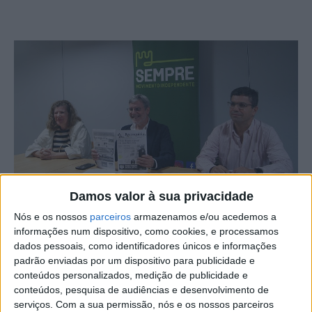
Damos valor à sua privacidade
Fotografia: Ricardo Pires Coelho
Nós e os nossos
parceiros
armazenamos e/ou acedemos a
informações num dispositivo, como cookies, e processamos
Os vereadores do SEMPRE – Movimento Independente
dados pessoais, como identificadores únicos e informações
afirmam que o “desenvolvimento de Castelo Branco está
padrão enviadas por um dispositivo para publicidade e
constantemente adiado”.
conteúdos personalizados, medição de publicidade e
conteúdos, pesquisa de audiências e desenvolvimento de
serviços.
Com a sua permissão, nós e os nossos parceiros
Estas declarações surgem em conferência de imprensa,