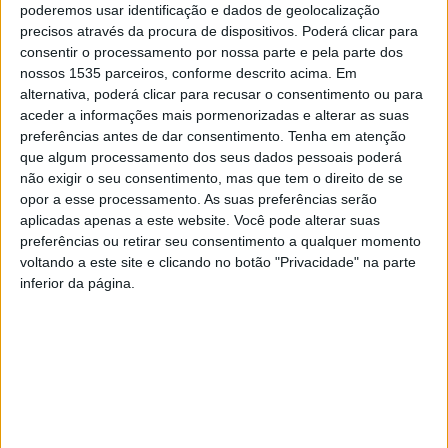
poderemos usar identificação e dados de geolocalização
esta 2ªfeira, 14 de outubro, após a mais recente notícia
precisos através da procura de dispositivos. Poderá clicar para
publicada no jornal Reconquista sobre a construção de
consentir o processamento por nossa parte e pela parte dos
um Pavilhão Multiusos, localizado entre a Estação de
nossos 1535 parceiros, conforme descrito acima. Em
Comboios e o Parque do Barrocal. De acordo com o
alternativa, poderá clicar para recusar o consentimento ou para
aceder a informações mais pormenorizadas e alterar as suas
semanário, o investimento da autarquia albicastrense
preferências antes de dar consentimento.
Tenha em atenção
ronda os 12 milhões de euros e o projeto terá um custo
que algum processamento dos seus dados pessoais poderá
de cerca de 600 mil euros. Esta infraestrutura é
não exigir o seu consentimento, mas que tem o direito de se
denominada de Centro de Dinamização Empresarial,
opor a esse processamento. As suas preferências serão
aplicadas apenas a este website. Você pode alterar suas
Cultural e Desportiva de Castelo Branco, com capacidade
preferências ou retirar seu consentimento a qualquer momento
para seis mil lugares em pé e nas bancadas retrateis e
voltando a este site e clicando no botão "Privacidade" na parte
quatro mil lugares sentados.
inferior da página.
O líder do SEMPRE começou por recordar que no final de
2022, a autarquia anunciava a construção de um Pavilhão
Multiusos incluído no Orçamento de 2023. Agora, no final
de 2024, o presidente volta a anunciar a sua construção.
Em dois anos “nada se fez”, afirmou.