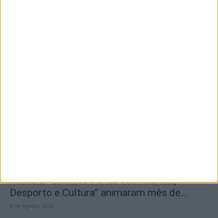
Nova
6 de Agosto, 2026
Inscrições abertas para a Bienal
Internacional de Artes e Ofícios 2026
6 de Agosto, 2026
Ateliers “Grandes Férias com Ciência,
Desporto e Cultura” animaram mês de...
6 de Agosto, 2026