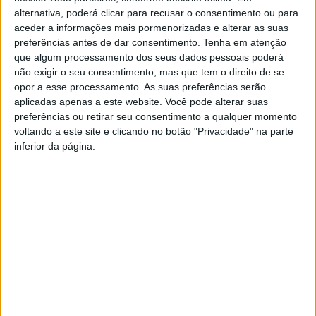
A sorte saiu em Castelo Branco. Uma albicastrense
alternativa, poderá clicar para recusar o consentimento ou para
ganhou um décimo do primeiro prémio da Lotaria
aceder a informações mais pormenorizadas e alterar as suas
Clássica, sorteada em Portugal, esta 3ªfeira, 7 de
preferências antes de dar consentimento.
Tenha em atenção
que algum processamento dos seus dados pessoais poderá
outubro, com o número 14099, no valor de 60 mil euros.
não exigir o seu consentimento, mas que tem o direito de se
opor a esse processamento. As suas preferências serão
O bilhete premiado foi comprado no quiosque do Hospital
aplicadas apenas a este website. Você pode alterar suas
Amato Lusitano, a uma cliente habitual.
preferências ou retirar seu consentimento a qualquer momento
voltando a este site e clicando no botão "Privacidade" na parte
inferior da página.
Para a proprietária do estabelecimento, Mabel Biqueira,
esta boa notícia “encheu-nos de alegria e orgulho”.
TAGS
Castelo Branco