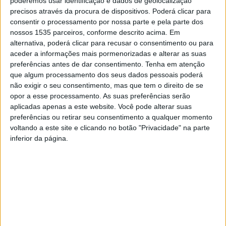
poderemos usar identificação e dados de geolocalização
precisos através da procura de dispositivos. Poderá clicar para
consentir o processamento por nossa parte e pela parte dos
nossos 1535 parceiros, conforme descrito acima. Em
alternativa, poderá clicar para recusar o consentimento ou para
aceder a informações mais pormenorizadas e alterar as suas
preferências antes de dar consentimento.
Tenha em atenção
que algum processamento dos seus dados pessoais poderá
não exigir o seu consentimento, mas que tem o direito de se
O 18º Festival Rock na Vila chega nos próximos dias 2 e 3
opor a esse processamento. As suas preferências serão
aplicadas apenas a este website. Você pode alterar suas
de junho ao Parque de Feiras de Vila de Rei, para mais
preferências ou retirar seu consentimento a qualquer momento
duas noites de grandes espetáculos, com nomes bem
voltando a este site e clicando no botão "Privacidade" na parte
conhecidos da música nacional.
inferior da página.
A edição deste ano tem como cabeças de cartaz Dealema
e Hybrid Theory, que vai igualmente contar com outros
nomes que irão apresentar também espetáculos de
grande qualidade aos milhares de festivaleiros
esperados em mais um Rock na Vila, revela a autarquia.