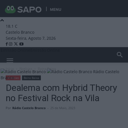
MENU
18.1
C
Castelo Branco
Sexta-feira, Agosto 7, 2026
Emissão Online
Emissão Online
Início
Notícias
Beira Baixa
Rádio Castelo
Branco
Notícias
Beira Baixa
Dealema com Hybrid Theory
no Festival Rock na Vila
Por
Rádio Castelo Branco
-
25 de Maio, 2023