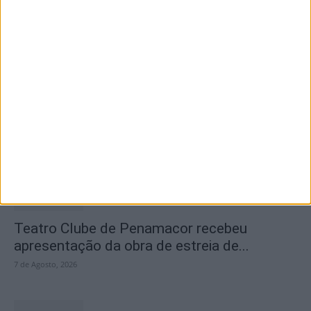
2ª Neon Walk Solidária reuniu mais de 300
participantes em Vila...
7 de Agosto, 2026
Teatro Clube de Penamacor recebeu
apresentação da obra de estreia de...
7 de Agosto, 2026