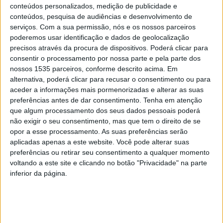
conteúdos personalizados, medição de publicidade e
conteúdos, pesquisa de audiências e desenvolvimento de
serviços.
Com a sua permissão, nós e os nossos parceiros
poderemos usar identificação e dados de geolocalização
precisos através da procura de dispositivos. Poderá clicar para
consentir o processamento por nossa parte e pela parte dos
nossos 1535 parceiros, conforme descrito acima. Em
alternativa, poderá clicar para recusar o consentimento ou para
aceder a informações mais pormenorizadas e alterar as suas
preferências antes de dar consentimento.
Tenha em atenção
que algum processamento dos seus dados pessoais poderá
Os CIMA – Cursos de Música Antiga -, que estão a
não exigir o seu consentimento, mas que tem o direito de se
decorrer em Idanha-a-Nova até esta 6ªfeira, 5 de
opor a esse processamento. As suas preferências serão
Setembro, estão este ano entre os projetos culturais
aplicadas apenas a este website. Você pode alterar suas
apoiados através do regime ARI – Cultura, uma medida
preferências ou retirar seu consentimento a qualquer momento
voltando a este site e clicando no botão "Privacidade" na parte
que cria condições excecionais para o desenvolvimento
inferior da página.
e sustentabilidade de iniciativas de referência nacional.
A candidatura foi apresentada pela Naturtejo – Empresa
de Turismo ao Gabinete de Estratégia, Planeamento e