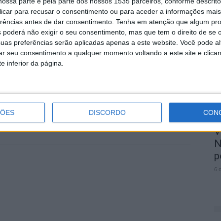
ossa parte e pela parte dos nossos 1535 parceiros, conforme descrit
 clicar para recusar o consentimento ou para aceder a informações ma
M
erências antes de dar consentimento.
Tenha em atenção que algum pr
r
 poderá não exigir o seu consentimento, mas que tem o direito de se 
uas preferências serão aplicadas apenas a este website. Você pode al
p
rar seu consentimento a qualquer momento voltando a este site e clica
6 
e inferior da página.
ÇÕES
DISCORDO
CON
V
N
p
6 