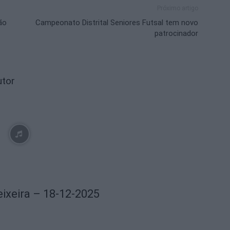
Próximo artigo
ão
Campeonato Distrital Seniores Futsal tem novo
patrocinador
utor
eixeira – 18-12-2025