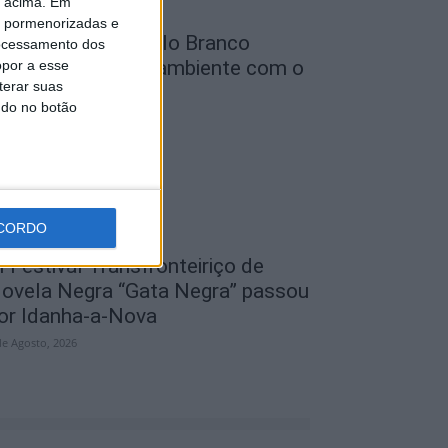
o acima. Em
is pormenorizadas e
unicípio de Castelo Branco
ocessamento dos
eforça defesa do ambiente com o
opor a esse
terar suas
rojeto...
ndo no botão
de Agosto, 2026
CORDO
I Festival Transfronteiriço de
ovela Negra “Gata Negra” passou
or Idanha-a-Nova
de Agosto, 2026