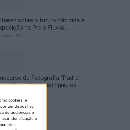
lhares sobre o futuro dão vida a
xposição na Praia Fluvial...
de Agosto, 2026
oncurso de Fotografia “Padre
oão Maia 2026” distinguiu os
elhores olhares...
omo cookies, e
de Agosto, 2026
por um dispositivo
sa de audiências e
usar identificação e
nsentir o