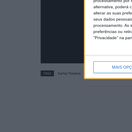
processamento por n
alternativa, poderá
alterar as suas pref
seus dados pessoais
processamento. As s
preferências ou reti
"Privacidade" na part
MAIS OP
TAGS
Carlos Teixeira
Crónica de Opinião