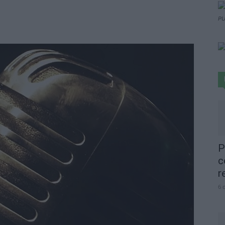
PU
P
c
r
6 