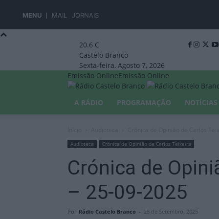
MENU
MAIL
JORNAIS
20.6
C
Castelo Branco
Sexta-feira, Agosto 7, 2026
Emissão Online
Emissão Online
A RÁDIO
PROGRAMAÇÃO
NOTÍCIAS
Início
Audioteca
Crónica de Opinião de Carlos Tei
Audioteca
Crónica de Opinião de Carlos Teixeira
Crónica de Opini
– 25-09-2025
Por
Rádio Castelo Branco
-
25 de Setembro, 2025