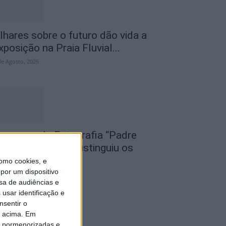
lhares sobre o futuro dão vida a
xposição na Praia Fluvial...
de Agosto, 2026
oncurso de Fotografia “Padre
oão Maia 2026” distinguiu os
elhores olhares...
omo cookies, e
por um dispositivo
de Agosto, 2026
sa de audiências e
usar identificação e
nsentir o
o acima. Em
is pormenorizadas e