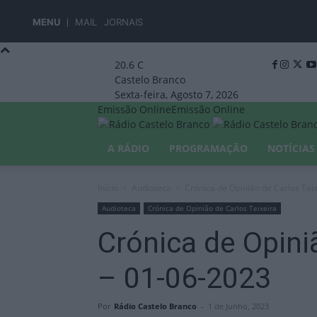
MENU
MAIL
JORNAIS
20.6
C
Castelo Branco
Sexta-feira, Agosto 7, 2026
Emissão Online
Emissão Online
A RÁDIO
PROGRAMAÇÃO
NOTÍCIAS
Início
Audioteca
Crónica de Opinião de Carlos Tei
Audioteca
Crónica de Opinião de Carlos Teixeira
Crónica de Opini
– 01-06-2023
Por
Rádio Castelo Branco
-
1 de Junho, 2023