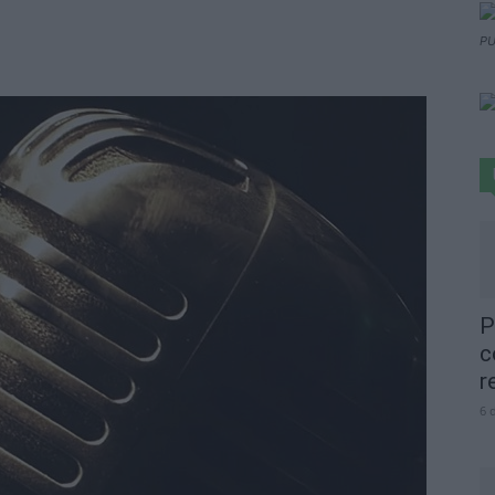
PU
P
c
r
6 