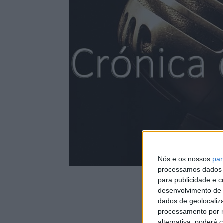
Nós e os nossos
par
processamos dados p
para publicidade e 
desenvolvimento de 
dados de geolocaliza
processamento por n
alternativa, poderá