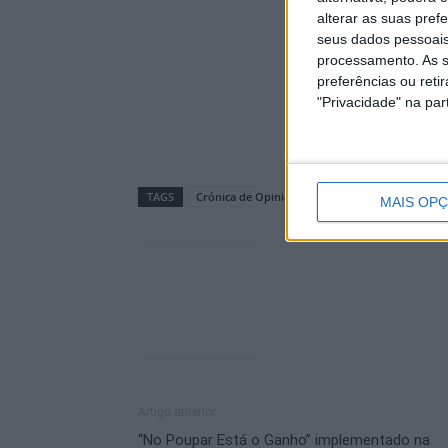
alterar as suas pref
seus dados pessoais
processamento. As s
preferências ou reti
"Privacidade" na part
TAGS
Crónica de Opinião
MAIS OP
Artigo anterior
“No Poupar Está o Ganho” implementado na