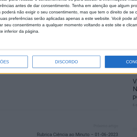
erências antes de dar consentimento.
Tenha em atenção que algum pr
 poderá não exigir o seu consentimento, mas que tem o direito de se 
M
uas preferências serão aplicadas apenas a este website. Você pode al
r
rar seu consentimento a qualquer momento voltando a este site e clica
p
e inferior da página.
6 
ÇÕES
DISCORDO
CON
V
N
p
6 
Próximo artigo
Rubrica Ciência ao Minuto – 01-06-2023