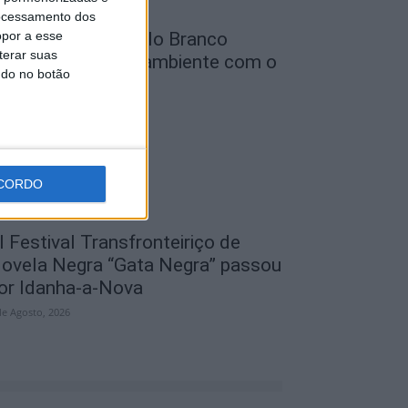
ocessamento dos
opor a esse
unicípio de Castelo Branco
terar suas
eforça defesa do ambiente com o
ndo no botão
rojeto...
de Agosto, 2026
CORDO
I Festival Transfronteiriço de
ovela Negra “Gata Negra” passou
or Idanha-a-Nova
de Agosto, 2026