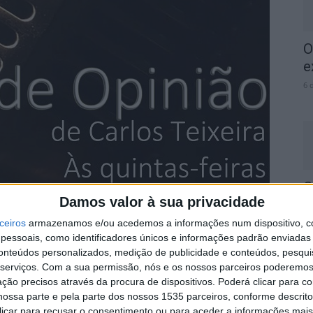
O
e
6 
C
Damos valor à sua privacidade
J
m
ceiros
armazenamos e/ou acedemos a informações num dispositivo, c
essoais, como identificadores únicos e informações padrão enviadas 
6 
conteúdos personalizados, medição de publicidade e conteúdos, pesqui
serviços.
Com a sua permissão, nós e os nossos parceiros poderemos 
ção precisos através da procura de dispositivos. Poderá clicar para co
ossa parte e pela parte dos nossos 1535 parceiros, conforme descrit
 clicar para recusar o consentimento ou para aceder a informações ma