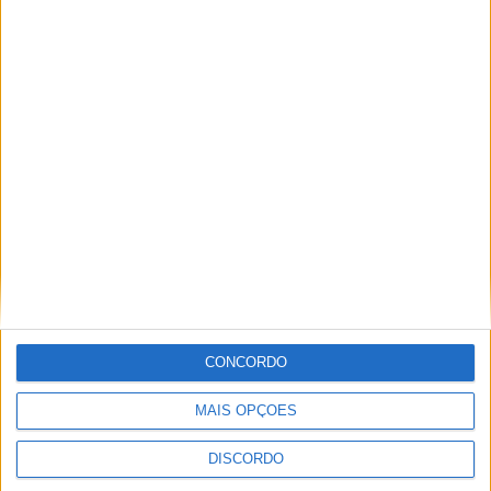
Conversa Sobre Rodas – 01-04-2026
Conversa Sobre Rodas – 18-03-2026
CONCORDO
MAIS OPÇÕES
DISCORDO
PUBLICIDADE