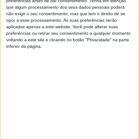
preferências antes de dar consentimento.
Tenha em atenção
que algum processamento dos seus dados pessoais poderá
não exigir o seu consentimento, mas que tem o direito de se
opor a esse processamento. As suas preferências serão
aplicadas apenas a este website. Você pode alterar suas
preferências ou retirar seu consentimento a qualquer momento
voltando a este site e clicando no botão "Privacidade" na parte
inferior da página.
TAGS
Conversa Sobre Rodas
Artigo anterior
Próximo artigo
Rubrica Saúde ao Minuto – 31-
Candidatura ao PLIN II
01-2025
aprovada