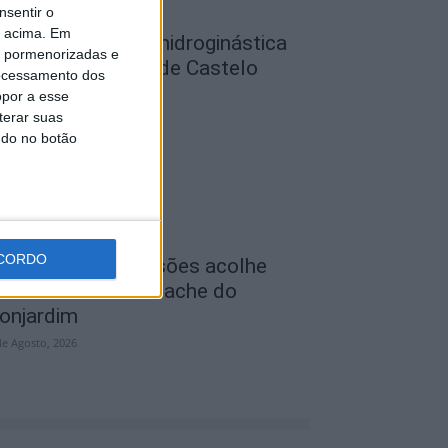
nsentir o
o acima. Em
ulas gratuitas de hidroginástica
is pormenorizadas e
as Piscinas Praia de Castelo
ocessamento dos
ranco e...
opor a esse
terar suas
de Agosto, 2026
ndo no botão
CORDO
eminário das Missões acolhe
eira Anual de Cernache do
onjardim
de Agosto, 2026