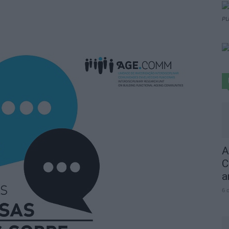
PU
A
C
a
6 