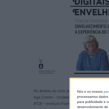
No âmbito do ciclo de conferências “Conver
Nós e os nossos
par
processamos dados p
Age.Comm – Unidade de Investigação Interd
para publicidade e 
IPCB – Instituto Politécnico de Castelo Bran
desenvolvimento de 