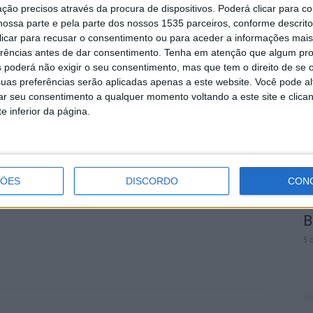
ção precisos através da procura de dispositivos. Poderá clicar para co
ossa parte e pela parte dos nossos 1535 parceiros, conforme descrit
A
 clicar para recusar o consentimento ou para aceder a informações ma
o. A experiência do Coração Amarelo”, a conferência
n
erências antes de dar consentimento.
Tenha em atenção que algum pr
jo, fundadora e atual presidente da Direção Nacional
B
 poderá não exigir o seu consentimento, mas que tem o direito de se 
uas preferências serão aplicadas apenas a este website. Você pode al
5 
rar seu consentimento a qualquer momento voltando a este site e clica
atória, para acesso ao link da conferencia, e emissão
e inferior da página.
itécnico albicastrense.
ÇÕES
DISCORDO
CON
S
F
B
5 