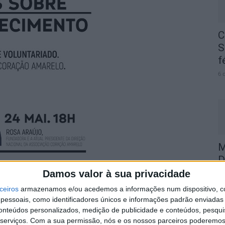
C
S
f
6 
M
D
Damos valor à sua privacidade
6 
sas Digitais sobre Envelhecimento”, organizado pela
ceiros
armazenamos e/ou acedemos a informações num dispositivo, c
essoais, como identificadores únicos e informações padrão enviadas 
isciplinar – Comunidades Envelhecidas Funcionais do
conteúdos personalizados, medição de publicidade e conteúdos, pesqui
co, decorre esta 4ªfeira, 24 de maio, às 18h, a 11ª
serviços.
Com a sua permissão, nós e os nossos parceiros poderemos 