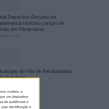
lub Deportivo Doryoku de
alamanca realizou campo de
érias em Penamacor
de Agosto, 2026
unicípio de Vila de Rei assinalou
ia dos Avós
de Agosto, 2026
omo cookies, e
por um dispositivo
sa de audiências e
usar identificação e