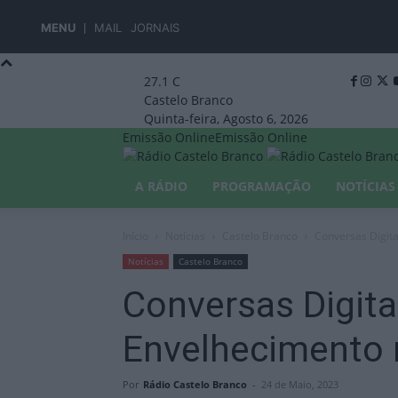
MENU
MAIL
JORNAIS
27.1
C
Castelo Branco
Quinta-feira, Agosto 6, 2026
Emissão Online
Emissão Online
A RÁDIO
PROGRAMAÇÃO
NOTÍCIAS
Início
Notícias
Castelo Branco
Conversas Digit
Notícias
Castelo Branco
Conversas Digita
Envelhecimento 
Por
Rádio Castelo Branco
-
24 de Maio, 2023