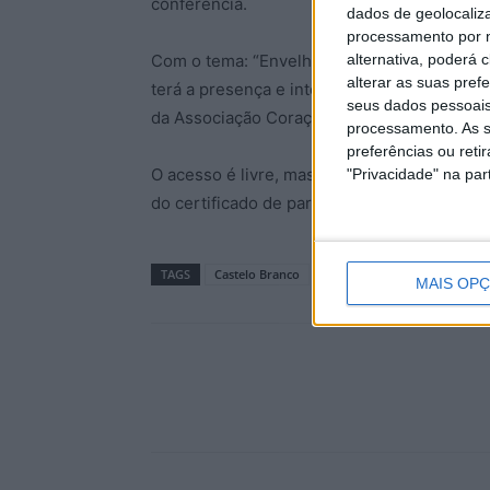
conferência.
dados de geolocaliza
processamento por n
alternativa, poderá
Com o tema: “Envelhecimento e voluntariad
alterar as suas pref
terá a presença e intervenção de Rosa Araú
seus dados pessoais
da Associação Coração Amarelo.
processamento. As s
preferências ou reti
O acesso é livre, mas requer inscrição obrig
"Privacidade" na part
do certificado de participação, refere o Pol
TAGS
Castelo Branco
MAIS OP