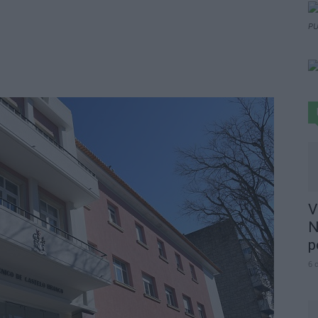
PU
V
N
p
6 