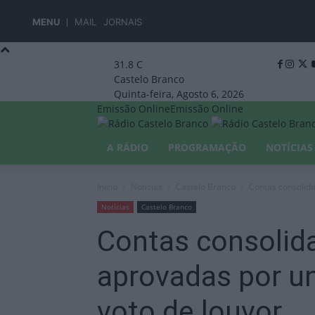
MENU
MAIL
JORNAIS
31.8
C
Castelo Branco
Quinta-feira, Agosto 6, 2026
Emissão Online
Emissão Online
A RÁDIO
PROGRAMAÇÃO
NOTÍCIAS
Início
Notícias
Castelo Branco
Contas consolid
Notícias
Castelo Branco
Contas consolid
aprovadas por u
voto de louvor