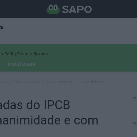
Rádio Castelo Branco
MULTIMÉDIA
adas do IPCB aprovadas por unanimidade e com voto de louvor
PU
adas do IPCB
nanimidade e com
PU