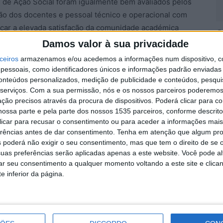
 de Ação Social foram igualmente bem avaliados pelos
ção dos docentes e pessoal técnico e operacional com
alçar a elevada satisfação da comunidade académica
C
 desempenho, o papel que o IPCB tem na sociedade e a
Damos valor à sua privacidade
S
f
ceiros
armazenamos e/ou acedemos a informações num dispositivo, c
essoais, como identificadores únicos e informações padrão enviadas 
6 
ram abertas vagas para concursos internos de
conteúdos personalizados, medição de publicidade e conteúdos, pesqui
serviços.
Com a sua permissão, nós e os nossos parceiros poderemos 
s professores adjuntos e de pessoal técnico e
ção precisos através da procura de dispositivos. Poderá clicar para co
ossa parte e pela parte dos nossos 1535 parceiros, conforme descrit
 clicar para recusar o consentimento ou para aceder a informações ma
tados, o presidente do Conselho Geral do IPCB, José
erências antes de dar consentimento.
Tenha em atenção que algum pr
 poderá não exigir o seu consentimento, mas que tem o direito de se 
M
 de louvor à comunidade académica do IPCB, tendo a
uas preferências serão aplicadas apenas a este website. Você pode al
D
rar seu consentimento a qualquer momento voltando a este site e clica
6 
e inferior da página.
sultados de desempenho apresentados, foram
o do IPCB ao nível de nova oferta formativa, com
 e de requalificação de infraestruturas. No decorrer
inda um amplo conjunto de candidaturas aprovadas no