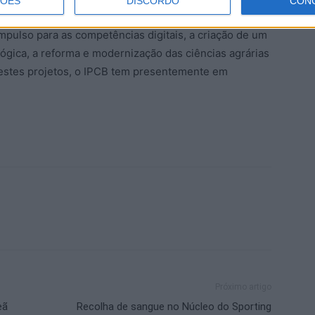
ÇÕES
DISCORDO
CON
porta destacar a promoção do sucesso académico e
pulso para as competências digitais, a criação de um
ógica, a reforma e modernização das ciências agrárias
estes projetos, o IPCB tem presentemente em
Próximo artigo
eã
Recolha de sangue no Núcleo do Sporting