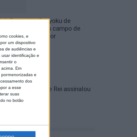
lub Deportivo Doryoku de
alamanca realizou campo de
érias em Penamacor
omo cookies, e
por um dispositivo
de Agosto, 2026
sa de audiências e
usar identificação e
nsentir o
o acima. Em
is pormenorizadas e
ocessamento dos
opor a esse
unicípio de Vila de Rei assinalou
terar suas
ia dos Avós
ndo no botão
de Agosto, 2026