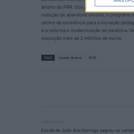
MAIS OP
âmbito do PRR. Dos projetos em curso, im
redução de abandono escolar, o programa im
centro de excelência para a inovação pedag
e a reforma e modernização da medicina. N
execução mais de 2 milhões de euros.
TAGS
Castelo Branco
IPCB
Artigo anterior
Escola de Judo Ana Hormigo sagrou-se camp