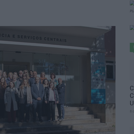
PU
C
C
U
8 