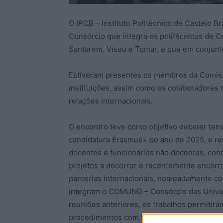
O IPCB – Instituto Politécnico de Castelo Br
Consórcio que integra os politécnicos de Co
Santarém, Viseu e Tomar, e que em conjunt
Estiveram presentes os membros da Comiss
instituições, assim como os colaboradores 
relações internacionais.
O encontro teve como objetivo debater tem
candidatura Erasmus+ do ano de 2025, e res
docentes e funcionários não docentes, con
projetos a decorrer e recentemente encerr
parcerias internacionais, nomeadamente com
integram o COMUNG – Consórcio das Unive
reuniões anteriores, os trabalhos permitira
procedimentos com vista à otimização dos s