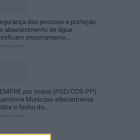
egurança das pessoas e proteção
o abastecimento de água
ustificam encerramento...
de Agosto, 2026
EMPRE por todos (PSD/CDS-PP)
uestiona Município albicastrense
obre o fecho do...
de Agosto, 2026