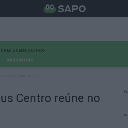
Rádio Castelo Branco
MULTIMÉDIA
us Centro reúne no IPCB
PU
us Centro reúne no
PU