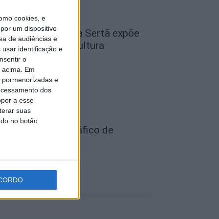
omo cookies, e
por um dispositivo
cademia Sénior da Sertã expõe
sa de audiências e
rtes na Casa da Cultura
usar identificação e
de Agosto, 2026
nsentir o
o acima. Em
is pormenorizadas e
ocessamento dos
opor a esse
terar suas
ndo no botão
ois detidos por tráfico de
stupefaciente
de Agosto, 2026
CORDO