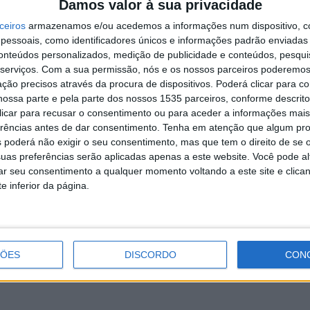
Damos valor à sua privacidade
ceiros
armazenamos e/ou acedemos a informações num dispositivo, c
essoais, como identificadores únicos e informações padrão enviadas 
A
sidente Ana Vaz Ferreira, que destacou a importância
conteúdos personalizados, medição de publicidade e conteúdos, pesqui
a
ra a consolidação da estratégia de internacionalização
serviços.
Com a sua permissão, nós e os nossos parceiros poderemos 
s encontros permitem não só otimizar a execução dos
7 
ção precisos através da procura de dispositivos. Poderá clicar para co
ossa parte e pela parte dos nossos 1535 parceiros, conforme descrit
rtalecer as relações com os parceiros e abrir novas
 clicar para recusar o consentimento ou para aceder a informações ma
adémica”, acrescentando que é importante “manter a
erências antes de dar consentimento.
Tenha em atenção que algum pr
tínua com os parceiros nacionais de longa data, num
 poderá não exigir o seu consentimento, mas que tem o direito de se 
eadamente o IPCB, se encontram empenhadas no
uas preferências serão aplicadas apenas a este website. Você pode al
idades Europeias”.
rar seu consentimento a qualquer momento voltando a este site e clica
D
e inferior da página.
e
ver não só a mobilidade internacional, mas
7 
s entre todos os parceiros, como BIP – Blended
ém um desempenho excelente no que se refere à
ÇÕES
DISCORDO
CON
centivo da dinâmica interna de internacionalização