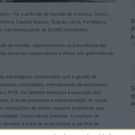
anco – foi o anfitrião da reunião do Erasmus Centro,
S
imbra, Castelo Branco, Guarda, Leiria, Portalegre,
d
o representa perto de 50.000 estudantes.
j
7 
ão de Gestão, representantes da presidência das
não docentes responsáveis e afetos aos gabinetes de
as estratégicos relacionados com a gestão da
petivas mobilidades internacionais de estudantes,
S
ta o IPCB. Foi também analisada a execução dos
q
ados, e ainda preparada a implementação de novas
s
 instituições de ensino superior brasileiras que
7 
rsidades Comunitárias Gaúchas. A exemplo de
m também a troca de experiências e partilha de
erviços e à promoção da mobilidade internacional nas