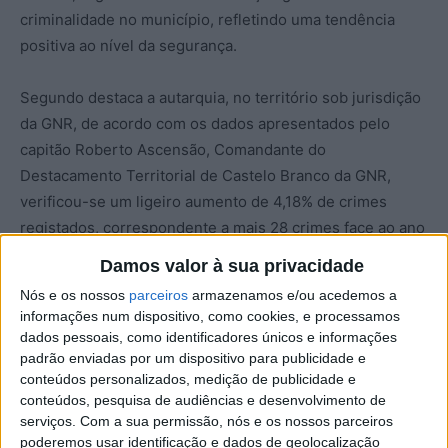
criminalidade no município, refletindo uma tendência
positiva ao nível da segurança.
Segundo destaca a autarquia, no território sob jurisdição
da GNR, de acordo com os dados apresentados pelo
capitão Roberto Ascensão, Comandante do
Destacamento Territorial de Castelo Branco da GNR,
verificou-se um ligeiro aumento de 4,18% de crimes
registados, correspondente a mais 28 crimes face ao ano
de 2024, mas menos 13 crimes do que no ano de 2023,
Damos valor à sua privacidade
sendo que o aumento muito se deve ao maior número de
Nós e os nossos
parceiros
armazenamos e/ou acedemos a
“incêndio/fogo posto em floresta, mata, arvoredo ou
informações num dispositivo, como cookies, e processamos
seara”. No que diz respeito aos crimes mais participados,
dados pessoais, como identificadores únicos e informações
foi destacada a tipologia “incêndio/fogo posto em
padrão enviadas por um dispositivo para publicidade e
conteúdos personalizados, medição de publicidade e
floresta, mata, arvoredo ou seara”, “ofensa à integridade
conteúdos, pesquisa de audiências e desenvolvimento de
física voluntária simples”, “condução de veículo sob
serviços.
Com a sua permissão, nós e os nossos parceiros
efeito de álcool ou sob influência de substâncias
poderemos usar identificação e dados de geolocalização