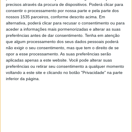
psicotrópicas, estupefacientes ou produtos análogos” e
precisos através da procura de dispositivos. Poderá clicar para
consentir o processamento por nossa parte e pela parte dos
“outro dano”, perfazendo estes 4 crimes mais de 27% da
nossos 1535 parceiros, conforme descrito acima. Em
criminalidade total.
alternativa, poderá clicar para recusar o consentimento ou para
aceder a informações mais pormenorizadas e alterar as suas
De acordo com os dados apresentados, destaque para a
preferências antes de dar consentimento.
Tenha em atenção
que algum processamento dos seus dados pessoais poderá
diminuição dos crimes de “violência doméstica”, com
não exigir o seu consentimento, mas que tem o direito de se
menos 11 crimes registados e dos “furtos em geral”,
opor a esse processamento. As suas preferências serão
nomeadamente “furto de metais não preciosos”, “furto de
aplicadas apenas a este website. Você pode alterar suas
produtos agrícolas”, “furto em supermercado” e “furto de
preferências ou retirar seu consentimento a qualquer momento
voltando a este site e clicando no botão "Privacidade" na parte
veículo motorizado”, com menos 32 crimes registados.
inferior da página.
A criminalidade violenta e grave manteve-se estável, com
números poucos expressivos: 12 crimes registados,
sendo mais frequentes os casos de “resistência e coação
sobre funcionário” (4) e “roubo por esticão” (2). A
criminalidade violenta e grave está dispersa por 7
freguesias distintas, existindo mais registos nas