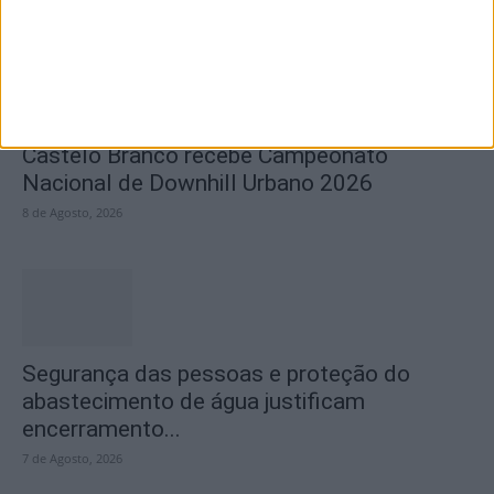
Últimas Notícias
Castelo Branco recebe Campeonato
Nacional de Downhill Urbano 2026
8 de Agosto, 2026
Segurança das pessoas e proteção do
abastecimento de água justificam
encerramento...
7 de Agosto, 2026