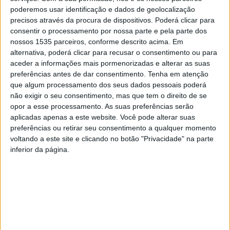
poderemos usar identificação e dados de geolocalização
precisos através da procura de dispositivos. Poderá clicar para
consentir o processamento por nossa parte e pela parte dos
nossos 1535 parceiros, conforme descrito acima. Em
alternativa, poderá clicar para recusar o consentimento ou para
aceder a informações mais pormenorizadas e alterar as suas
preferências antes de dar consentimento.
Tenha em atenção
que algum processamento dos seus dados pessoais poderá
não exigir o seu consentimento, mas que tem o direito de se
O Museu Francisco Tavares Proença Júnior, em Castelo
opor a esse processamento. As suas preferências serão
Branco, acolhe esta 6ªfeira, 25 de outubro, às 17h, uma
aplicadas apenas a este website. Você pode alterar suas
conferência sobre os “Mares Portugueses do
preferências ou retirar seu consentimento a qualquer momento
voltando a este site e clicando no botão "Privacidade" na parte
pintor Noronha da Costa (1942-2020)”, um dos nomes
inferior da página.
maiores da segunda metade do século XX em Portugal,
por Maria João Fernandes
Este momento vai integrar um Recital de Poesia com o
título “Por Mares Nunca Dantes Navegados”, com poemas
selecionados e ditos pelo poeta Gonçalo Salvado,