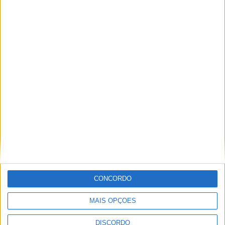
Segurança das pessoas e proteção do
abastecimento de água justificam
encerramento do Miradouro de São
Gens
CONCORDO
MAIS OPÇÕES
DISCORDO