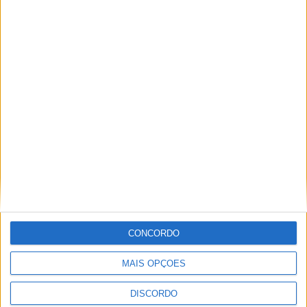
Segurança das pessoas e proteção do
abastecimento de água justificam
encerramento do Miradouro de São
Gens
CONCORDO
MAIS OPÇÕES
DISCORDO
SEMPRE por todos (PSD/CDS-PP)