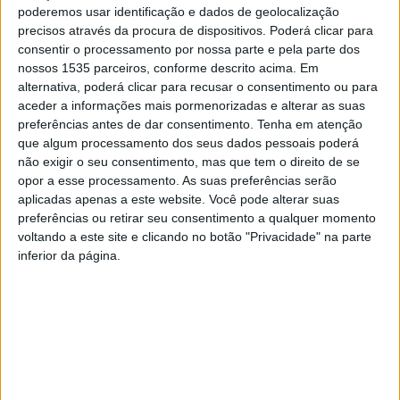
em Castelo Branco, às 14h30.
poderemos usar identificação e dados de geolocalização
precisos através da procura de dispositivos. Poderá clicar para
Nesta fase regional, as equipas poderão participar num
consentir o processamento por nossa parte e pela parte dos
nossos 1535 parceiros, conforme descrito acima. Em
conjunto de oficinas de capacitação e de mentoria,
alternativa, poderá clicar para recusar o consentimento ou para
culminando na seleção do melhor projeto de negócio. O
aceder a informações mais pormenorizadas e alterar as suas
projeto vencedor no IPCB terá a oportunidade de
preferências antes de dar consentimento.
Tenha em atenção
competir com os vencedores regionais selecionados nos
que algum processamento dos seus dados pessoais poderá
não exigir o seu consentimento, mas que tem o direito de se
parceiros da Rede Poliempreende. O campeonato
opor a esse processamento. As suas preferências serão
nacional será realizado durante a Semana do
aplicadas apenas a este website. Você pode alterar suas
Empreendedorismo, agendada para o início do mês de
preferências ou retirar seu consentimento a qualquer momento
setembro, na ilha da Madeira.
voltando a este site e clicando no botão "Privacidade" na parte
inferior da página.
O Concurso Poliempreende assenta numa metodologia
educacional do empreendedorismo, diferenciadora e
adaptável à organização de cada instituição de ensino
superior participante. Desde a promoção da criatividade
e inovação, ao desenvolvimento da ideia e planificação da
ação, até à criação do próprio negócio e/ou ao registo da