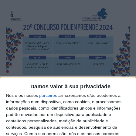
Damos valor à sua privacidade
Nós e os nossos
parceiros
armazenamos e/ou acedemos a
O IPCB – Instituto Politécnico de Castelo Branco – lança
informações num dispositivo, como cookies, e processamos
esta 4ªfeira, 20 de março, a fase regional da 20ª edição
dados pessoais, como identificadores únicos e informações
do Concurso Poliempreende. O lançamento, bem como a
padrão enviadas por um dispositivo para publicidade e
conteúdos personalizados, medição de publicidade e
realização da primeira oficina prática intitulada “Geração
conteúdos, pesquisa de audiências e desenvolvimento de
de Ideias”, terá lugar na Escola Superior de Tecnologia,
serviços.
Com a sua permissão, nós e os nossos parceiros