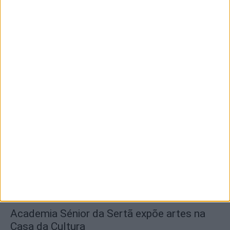
encerramento...
7 de Agosto, 2026
SEMPRE por todos (PSD/CDS-PP)
questiona Município albicastrense sobre o
fecho do...
7 de Agosto, 2026
Academia Sénior da Sertã expõe artes na
Casa da Cultura