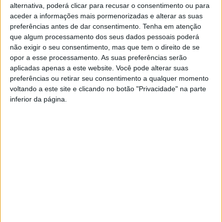
de Castelo Branco, às 21h30.
alternativa, poderá clicar para recusar o consentimento ou para
aceder a informações mais pormenorizadas e alterar as suas
preferências antes de dar consentimento.
Tenha em atenção
O concerto será antecedido por um Porto de Honra no
que algum processamento dos seus dados pessoais poderá
foyer do Cine-Teatro a ter início às 20h.
não exigir o seu consentimento, mas que tem o direito de se
opor a esse processamento. As suas preferências serão
aplicadas apenas a este website. Você pode alterar suas
Este concerto conta com a participação de antigos
preferências ou retirar seu consentimento a qualquer momento
alunos, professores e amigos, que integram um Coro e
voltando a este site e clicando no botão "Privacidade" na parte
Orquestra especialmente organizados para esta ocasião,
inferior da página.
numa festa de gerações e partilha de memórias de tantas
vivências e aprendizagens proporcionadas por este
Conservatório aos milhares de alunos e muitos
professores que teve ao longo destes 50 anos.
TAGS
Castelo Branco
Cine-Teatro Avenida
Conservatório Regional de Castelo Branco