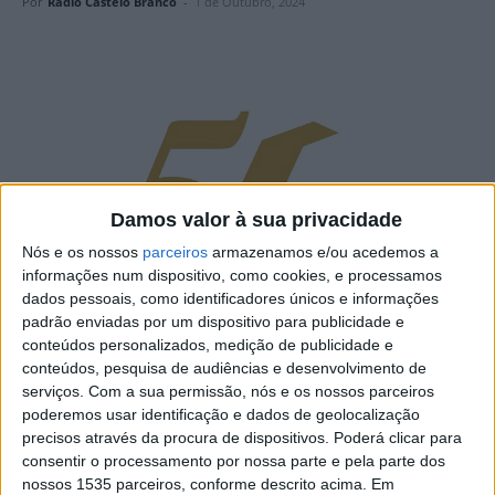
Por
Rádio Castelo Branco
-
1 de Outubro, 2024
Damos valor à sua privacidade
Nós e os nossos
parceiros
armazenamos e/ou acedemos a
informações num dispositivo, como cookies, e processamos
dados pessoais, como identificadores únicos e informações
padrão enviadas por um dispositivo para publicidade e
conteúdos personalizados, medição de publicidade e
conteúdos, pesquisa de audiências e desenvolvimento de
serviços.
Com a sua permissão, nós e os nossos parceiros
poderemos usar identificação e dados de geolocalização
O Conservatório Regional de Castelo Branco realiza este
precisos através da procura de dispositivos. Poderá clicar para
sábado, 5 de outubro, o Concerto de Encerramento do
consentir o processamento por nossa parte e pela parte dos
seu 50º aniversário, a decorrer no Cine-Teatro Avenida
nossos 1535 parceiros, conforme descrito acima. Em