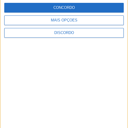
CONCORDO
MAIS OPÇÕES
Centro Cultural Raiano recebe os filmes
DISCORDO
“O Convite” e “Mínimos & Monstros”
PUBLICIDADE
PUBLICIDADE
PUBLICIDADE