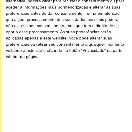
alternativa, poderá clicar para recusar o consentimento ou para
A Sinfonietta de Castelo Branco realiza este 6ªfeira, 5 de
aceder a informações mais pormenorizadas e alterar as suas
janeiro, o concerto de Ano Novo, no Cine-Teatro Avenida,
preferências antes de dar consentimento.
Tenha em atenção
que algum processamento dos seus dados pessoais poderá
em Castelo Branco, às 21h30.
não exigir o seu consentimento, mas que tem o direito de se
opor a esse processamento. As suas preferências serão
O espetáculo tem a direção de Bruno Cândido e conta
aplicadas apenas a este website. Você pode alterar suas
com a soprano Carolina Prates e o barítono Eduardo
preferências ou retirar seu consentimento a qualquer momento
Portugal.
voltando a este site e clicando no botão "Privacidade" na parte
inferior da página.
Os bilhetes estão à venda nos locais habituais, por 5€.
TAGS
Ano Novo
Castelo Branco
Cine-Teatro Avenida
Música
Sinfonietta