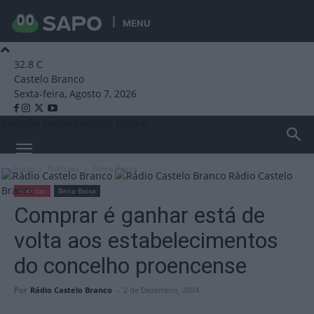
MENU
32.8
C
Castelo Branco
Sexta-feira, Agosto 7, 2026
Emissão Online
Emissão Online
Início
Notícias
Beira Baixa
Rádio Castelo
Branco
Notícias
Beira Baixa
Comprar é ganhar está de
volta aos estabelecimentos
do concelho proencense
Por
Rádio Castelo Branco
-
2 de Dezembro, 2024