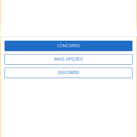
Proença-a-Velha promove almoço-
convívio solidário para apoiar restauro
dos altares da Igreja Matriz
CONCORDO
MAIS OPÇÕES
DISCORDO
Olhares sobre o futuro dão vida a
exposição na Praia Fluvial da Ribeira
Grande