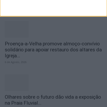
apresentação da obra de estreia de...
7 de Agosto, 2026
Proença-a-Velha promove almoço-convívio
solidário para apoiar restauro dos altares da
Igreja...
6 de Agosto, 2026
Olhares sobre o futuro dão vida a exposição
na Praia Fluvial...