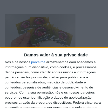
Damos valor à sua privacidade
Nós e os nossos
parceiros
armazenamos e/ou acedemos a
Proença-a-Nova reforça o compromisso com o comércio
informações num dispositivo, como cookies, e processamos
local, promovendo uma iniciativa que alia dinamização
dados pessoais, como identificadores únicos e informações
económica, preservação de identidade cultural e
padrão enviadas por um dispositivo para publicidade e
sustentabilidade.
conteúdos personalizados, medição de publicidade e
conteúdos, pesquisa de audiências e desenvolvimento de
serviços.
Com a sua permissão, nós e os nossos parceiros
O concurso “Comprar é ganhar no comércio local”,
poderemos usar identificação e dados de geolocalização
promovido pelo município há 12 anos, distribui este ano,
precisos através da procura de dispositivos. Poderá clicar para
mais uma vez, 18 mil cupões nos estabelecimentos
consentir o processamento por nossa parte e pela parte dos