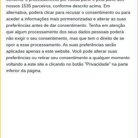
nossos 1535 parceiros, conforme descrito acima. Em
aderentes, oferecendo um total de 15 mil euros em
alternativa, poderá clicar para recusar o consentimento ou para
prémios que variam entre 10 e 100 euros.
aceder a informações mais pormenorizadas e alterar as suas
preferências antes de dar consentimento.
Tenha em atenção
Os consumidores são incentivados a gastar os prémios
que algum processamento dos seus dados pessoais poderá
no mesmo estabelecimento, criando um ciclo virtuoso de
não exigir o seu consentimento, mas que tem o direito de se
opor a esse processamento. As suas preferências serão
apoio direto aos comerciantes locais.
aplicadas apenas a este website. Você pode alterar suas
preferências ou retirar seu consentimento a qualquer momento
A autarquia conta que, além dos valores monetários há
voltando a este site e clicando no botão "Privacidade" na parte
ainda 500 entradas no Centro Ciência Viva da Floresta e
inferior da página.
2.000 brindes. Quem fizer compras nos
estabelecimentos aderentes em valores superiores aos
determinados no regulamento (no comércio e
restauração será entregue um cupão por cada 20€ de
compras realizadas – até um máximo de cinco cupões por
compra. Já no caso dos alojamentos/hotelaria será
entregue um cupão sempre que a compra for igual ou
superior a 60 euros e nas superfícies comerciais quando