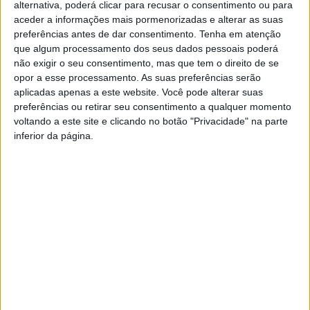
alternativa, poderá clicar para recusar o consentimento ou para
aceder a informações mais pormenorizadas e alterar as suas
preferências antes de dar consentimento.
Tenha em atenção
Devido ao início das obras de remodelação no Centro de
que algum processamento dos seus dados pessoais poderá
Saúde de S. Tiago, em Castelo Branco, as colheitas de
não exigir o seu consentimento, mas que tem o direito de se
Análises Clínicas vão passar a ser realizadas no edifício
opor a esse processamento. As suas preferências serão
de Ambulatório ou no Centro de Saúde de S. Miguel.
aplicadas apenas a este website. Você pode alterar suas
preferências ou retirar seu consentimento a qualquer momento
voltando a este site e clicando no botão "Privacidade" na parte
A Unidade Local de Saúde de Castelo Branco informa que
inferior da página.
esta mudança será temporária e que vai fazer-se sentir a
partir deste 2ªfeira, 15 de julho.
TAGS
Castelo Branco
Centro de Saúde
S. Tiago
ULS