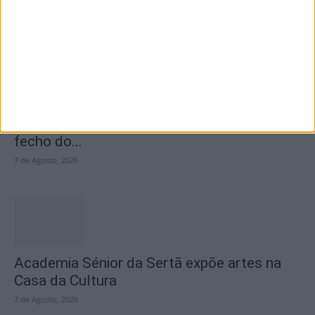
7 de Agosto, 2026
SEMPRE por todos (PSD/CDS-PP)
questiona Município albicastrense sobre o
fecho do...
7 de Agosto, 2026
Academia Sénior da Sertã expõe artes na
Casa da Cultura
7 de Agosto, 2026