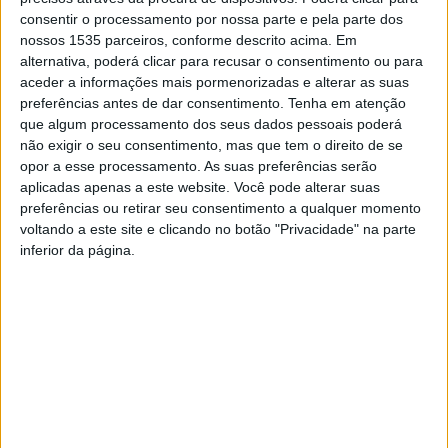
consentir o processamento por nossa parte e pela parte dos
Gato Malhado e a Andorinha Sinhá – Uma História de
nossos 1535 parceiros, conforme descrito acima. Em
Amor”, de Jorge Amado. A adaptação desta célebre obra
alternativa, poderá clicar para recusar o consentimento ou para
literária foi interpretada pelos alunos do clube, orientado
aceder a informações mais pormenorizadas e alterar as suas
pelas professoras Alice Nascimento e Delminda Ribeiro.
preferências antes de dar consentimento.
Tenha em atenção
que algum processamento dos seus dados pessoais poderá
não exigir o seu consentimento, mas que tem o direito de se
O espetáculo teve lugar no auditório do IPDJ de Castelo
opor a esse processamento. As suas preferências serão
Branco e foi apresentado em três sessões, sendo duas
aplicadas apenas a este website. Você pode alterar suas
direcionadas para alunos e uma aberta a toda a
preferências ou retirar seu consentimento a qualquer momento
voltando a este site e clicando no botão "Privacidade" na parte
comunidade.
inferior da página.
O Agrupamento de Escolas Afonso de Paiva refere que,
com uma interpretação emotiva e cativante, os jovens
atores demonstraram talento, entrega e espírito de
equipa. O espetáculo surpreendeu, comoveu e foi
amplamente apreciado pelo público, que expressou de
forma muito entusiástica o seu apreço.