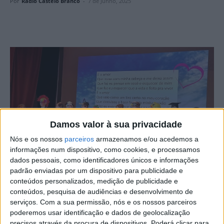
Por
Rádio Castelo Branco
-
7 de Junho, 2025
Damos valor à sua privacidade
Nós e os nossos
parceiros
armazenamos e/ou acedemos a
informações num dispositivo, como cookies, e processamos
dados pessoais, como identificadores únicos e informações
padrão enviadas por um dispositivo para publicidade e
conteúdos personalizados, medição de publicidade e
conteúdos, pesquisa de audiências e desenvolvimento de
O Clube de Teatro Afonso de Paiva apresentou, com
serviços.
Com a sua permissão, nós e os nossos parceiros
grande entusiasmo, o resultado do trabalho desenvolvido
poderemos usar identificação e dados de geolocalização
ao longo deste ano letivo, uma encenação da obra “O
precisos através da procura de dispositivos. Poderá clicar para