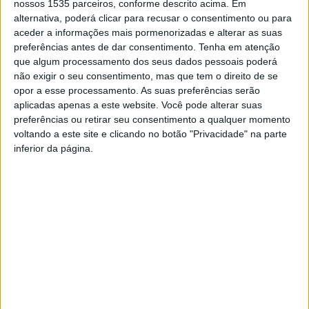
imponente e raro American La France Speedster de 1918,
nossos 1535 parceiros, conforme descrito acima. Em
alternativa, poderá clicar para recusar o consentimento ou para
um veículo que ostenta um poderoso motor de
aceder a informações mais pormenorizadas e alterar as suas
3
14.700cm
a desenvolver 105Hp e que alcança uma
preferências antes de dar consentimento.
Tenha em atenção
velocidade máxima superior a 90 milhas/hora, cerca de
que algum processamento dos seus dados pessoais poderá
150km/hora.
não exigir o seu consentimento, mas que tem o direito de se
opor a esse processamento. As suas preferências serão
aplicadas apenas a este website. Você pode alterar suas
Este exemplar foi resgatado em 2014 nos Estados Unidos
preferências ou retirar seu consentimento a qualquer momento
da América, a necessitar de cuidados e foi recuperado
voltando a este site e clicando no botão "Privacidade" na parte
em Inglaterra por Tobias Ballard, especialista em PreWar
inferior da página.
e mentor do Canal nas redes sociais “Raiders of The Lost
Cars”, mantendo ao máximo as suas “cicatrizes da vida”.
O American La France participou recentemente, com
sucesso, no evento “Normandy BeachRace”, na França, e
na “Corrida dos Fundadores”, em Portugal.
TAGS
Castelo Branco
Clube de Automóveis Antigos