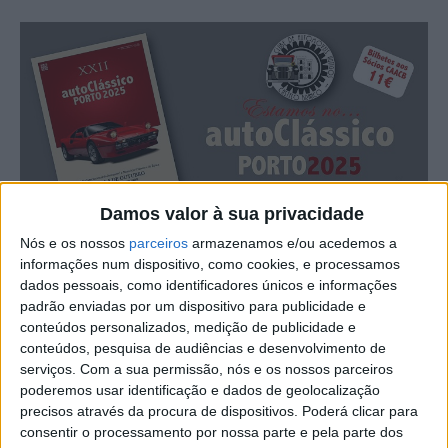
Damos valor à sua privacidade
Nós e os nossos
parceiros
armazenamos e/ou acedemos a
informações num dispositivo, como cookies, e processamos
O Clube de Automóveis Antigos de Castelo Branco vai
dados pessoais, como identificadores únicos e informações
marcar presença no Autoclássico 2025, no Porto, um dos
padrão enviadas por um dispositivo para publicidade e
maiores certames da especialidade, entre esta 6ªfeira e
conteúdos personalizados, medição de publicidade e
domingo, 3 a 5 de outubro.
conteúdos, pesquisa de audiências e desenvolvimento de
serviços.
Com a sua permissão, nós e os nossos parceiros
poderemos usar identificação e dados de geolocalização
Este ano o clube albicastrense refere que irá
precisos através da procura de dispositivos. Poderá clicar para
proporcionar ao público, apreciar um fabuloso,
consentir o processamento por nossa parte e pela parte dos