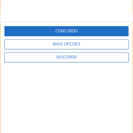
questiona Município albicastrense sobre
o fecho do miradouro de São Gens
CONCORDO
MAIS OPÇÕES
DISCORDO
Dois detidos por tráfico de
estupefaciente
PUBLICIDADE