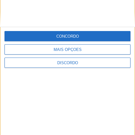
SEMPRE por todos (PSD/CDS-PP)
questiona Município albicastrense sobre
o fecho do miradouro de São Gens
CONCORDO
MAIS OPÇÕES
DISCORDO
Dois detidos por tráfico de
estupefaciente