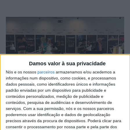
Damos valor à sua privacidade
Nós e os nossos
parceiros
armazenamos e/ou acedemos a
informações num dispositivo, como cookies, e processamos
O CLAIM – Centro Local de Apoio à Integração de
dados pessoais, como identificadores únicos e informações
Migrantes – de Castelo Branco arrancou, em setembro,
padrão enviadas por um dispositivo para publicidade e
com a primeira edição de 2025 da formação contínua
conteúdos personalizados, medição de publicidade e
conteúdos, pesquisa de audiências e desenvolvimento de
dirigida a técnicos e técnicas da Rede CLAIM.
serviços.
Com a sua permissão, nós e os nossos parceiros
poderemos usar identificação e dados de geolocalização
A formação, promovida pela Agência para a Integração,
precisos através da procura de dispositivos. Poderá clicar para
Migrações e Asilo, é uma ferramenta essencial para
consentir o processamento por nossa parte e pela parte dos