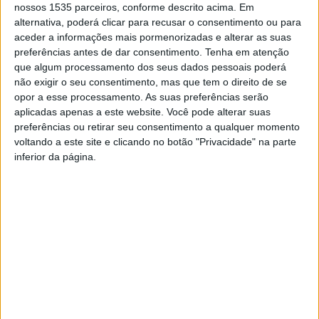
nossos 1535 parceiros, conforme descrito acima. Em
capacitar profissionais e reforçar a qualidade dos
alternativa, poderá clicar para recusar o consentimento ou para
serviços prestados, diz a Amato Lusitano – Associação de
aceder a informações mais pormenorizadas e alterar as suas
Desenvolvimento. Ao longo de mais de 40horas, foram
preferências antes de dar consentimento.
Tenha em atenção
abordados temas fundamentais como a Lei da Imigração
que algum processamento dos seus dados pessoais poderá
não exigir o seu consentimento, mas que tem o direito de se
e da Nacionalidade, o acesso ao emprego, asilo,
opor a esse processamento. As suas preferências serão
educação, língua portuguesa, interculturalidade nos
aplicadas apenas a este website. Você pode alterar suas
serviços públicos, tráfico de seres humanos e cultura
preferências ou retirar seu consentimento a qualquer momento
indiana.
voltando a este site e clicando no botão "Privacidade" na parte
inferior da página.
Este plano formativo reforçou o compromisso conjunto
com políticas públicas eficazes nas áreas da migração,
asilo e igualdade – preparando profissionais para
responder, com ética e competência, aos desafios do dia-
a-dia.
TAGS
Amato Lusitano - Associação de Desenvolvimento
Castelo Branco