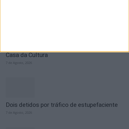
7 de Agosto, 2026
Academia Sénior da Sertã expõe artes na
Casa da Cultura
7 de Agosto, 2026
Dois detidos por tráfico de estupefaciente
7 de Agosto, 2026