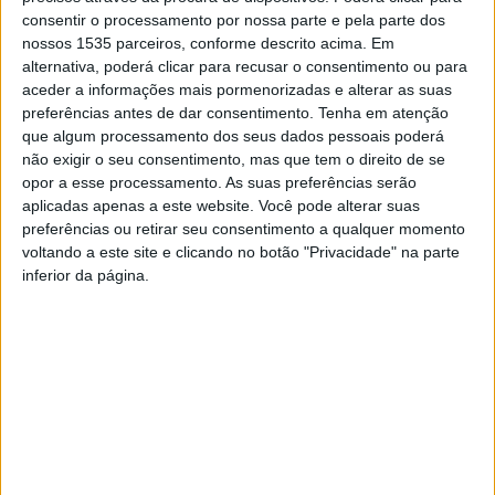
5ªfeira, 15 de janeiro, às 21h30, Pedro Lima – Kodu
consentir o processamento por nossa parte e pela parte dos
Percussion Group com “We Are Still on the Move”.
nossos 1535 parceiros, conforme descrito acima. Em
alternativa, poderá clicar para recusar o consentimento ou para
aceder a informações mais pormenorizadas e alterar as suas
Esta é uma performance concebida para cinco
preferências antes de dar consentimento.
Tenha em atenção
percussionistas, vídeo e eletrónica que convoca o corpo,
que algum processamento dos seus dados pessoais poderá
o som e a imagem propondo uma reflexão sobre a
não exigir o seu consentimento, mas que tem o direito de se
relação entre o Humano, a Máquina e a Natureza. Um
opor a esse processamento. As suas preferências serão
aplicadas apenas a este website. Você pode alterar suas
diálogo de forças — orgânicas e artificiais, primitivas e
preferências ou retirar seu consentimento a qualquer momento
tecnológicas — em que a obra questiona o lugar num
voltando a este site e clicando no botão "Privacidade" na parte
mundo em permanente transformação, onde o futuro é
inferior da página.
uma incógnita e a sobrevivência um exercício de
resiliência. O movimento surge como resposta
inevitável: pulsação, gesto, deslocação, resistência.
Entre o ritmo coletivo da percussão e a presença
imersiva da eletrónica e do vídeo, constrói-se um espaço
onde se escuta a dissonância e a harmonia entre o