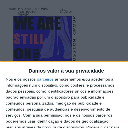
Damos valor à sua privacidade
Nós e os nossos
parceiros
armazenamos e/ou acedemos a
informações num dispositivo, como cookies, e processamos
dados pessoais, como identificadores únicos e informações
padrão enviadas por um dispositivo para publicidade e
conteúdos personalizados, medição de publicidade e
conteúdos, pesquisa de audiências e desenvolvimento de
serviços.
Com a sua permissão, nós e os nossos parceiros
poderemos usar identificação e dados de geolocalização
O Cine-Teatro Avenida, em Castelo Branco, recebe esta
precisos através da procura de dispositivos. Poderá clicar para