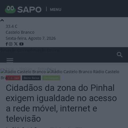
MENU
33.4
C
Castelo Branco
Sexta-feira, Agosto 7, 2026
Emissão Online
Emissão Online
Início
Notícias
Beira Baixa
Rádio Castelo
Branco
Notícias
Beira Baixa
Destaques
Cidadãos da zona do Pinhal
exigem igualdade no acesso
a rede móvel, internet e
televisão