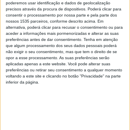
entregar um abaixo-assinado na Secretaria de Estado da
poderemos usar identificação e dados de geolocalização
precisos através da procura de dispositivos. Poderá clicar para
Conservação da Natureza e Florestas, em Castelo
consentir o processamento por nossa parte e pela parte dos
Branco, exigindo igualdade no acesso a rede móvel,
nossos 1535 parceiros, conforme descrito acima. Em
internet e televisão.
alternativa, poderá clicar para recusar o consentimento ou para
aceder a informações mais pormenorizadas e alterar as suas
preferências antes de dar consentimento.
Tenha em atenção
O documento contou com mais de 2.000 assinatura dos
que algum processamento dos seus dados pessoais poderá
concelhos do Fundão, Proença-a-Nova, Oleiros, Sertã e
não exigir o seu consentimento, mas que tem o direito de se
Vila de Rei.
opor a esse processamento. As suas preferências serão
aplicadas apenas a este website. Você pode alterar suas
preferências ou retirar seu consentimento a qualquer momento
Se estas zonas sentem dificuldades noutras áreas, as
voltando a este site e clicando no botão "Privacidade" na parte
vias de comunicações também não têm melhorias,
inferior da página.
prejudicando estas populações e aumentando para a
desertificação, não contribuindo para a coesão territorial.
Júlia Sobral, porta-voz deste grupo, contou que, durante
a recolha das assinaturas, as pessoas mostravam o seu
descontentamento face a esta situação, que aguardam