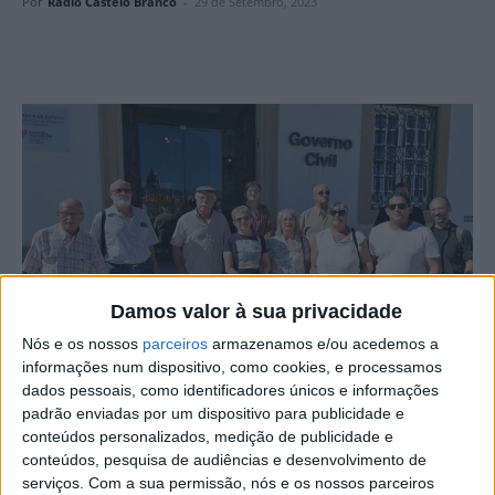
Por
Rádio Castelo Branco
-
29 de Setembro, 2023
Damos valor à sua privacidade
Nós e os nossos
parceiros
armazenamos e/ou acedemos a
informações num dispositivo, como cookies, e processamos
dados pessoais, como identificadores únicos e informações
padrão enviadas por um dispositivo para publicidade e
@ Fotografia José Júlio Cruz
conteúdos personalizados, medição de publicidade e
conteúdos, pesquisa de audiências e desenvolvimento de
Um grupo de cidadãos de concelhos da zona do Pinhal
serviços.
Com a sua permissão, nós e os nossos parceiros