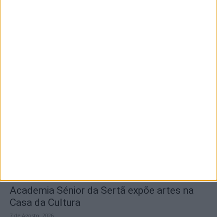
7 de Agosto, 2026
SEMPRE por todos (PSD/CDS-PP)
questiona Município albicastrense sobre o
fecho do...
7 de Agosto, 2026
Academia Sénior da Sertã expõe artes na
Casa da Cultura
7 de Agosto, 2026