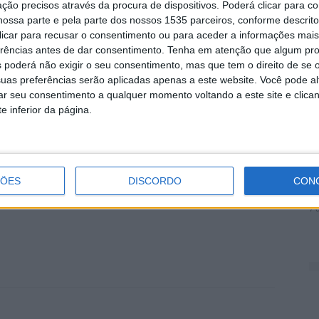
ção precisos através da procura de dispositivos. Poderá clicar para co
e aquecem qualquer inverno, “White Christmas”, “The
ossa parte e pela parte dos nossos 1535 parceiros, conforme descrit
D
us Is Coming to Town”, entre outros, numa
 clicar para recusar o consentimento ou para aceder a informações ma
e
erências antes de dar consentimento.
Tenha em atenção que algum pr
nto e uma assinatura vocal única. A noite vai contar
 poderá não exigir o seu consentimento, mas que tem o direito de se 
7 
ção de “Carta ao Pai Natal”, tema original de Sofia
uas preferências serão aplicadas apenas a este website. Você pode al
 este repertório festivo.
rar seu consentimento a qualquer momento voltando a este site e clica
e inferior da página.
is.
2
rânea de Castelo Branco
Natal
ÇÕES
DISCORDO
CON
d
7 