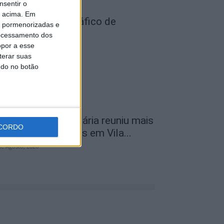
nsentir o
o acima. Em
ois detidos por tráfico de
is pormenorizadas e
stupefaciente
ocessamento dos
opor a esse
de Agosto, 2026
terar suas
ndo no botão
ª Neon Walk Solidária reuniu mais
CORDO
e 300 participantes em Vila...
de Agosto, 2026