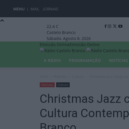
MENU
MAIL
JORNAIS
22.4
C
Castelo Branco
Sábado, Agosto 8, 2026
Emissão Online
Emissão Online
A RÁDIO
PROGRAMAÇÃO
NOTÍCIAS
Início
Notícias
Cultura
Christmas Jazz chega ao
Notícias
Cultura
Christmas Jazz 
Cultura Contemp
Branco