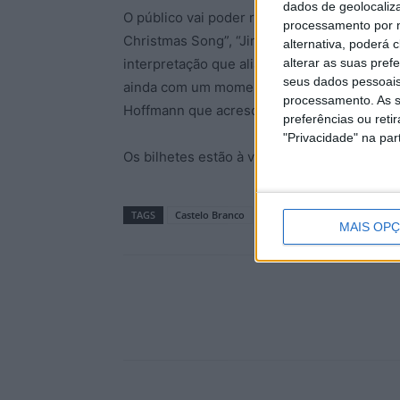
dados de geolocaliza
O público vai poder revisitar clássicos qu
processamento por n
Christmas Song”, “Jingle Bells”, “Santa Cla
alternativa, poderá
alterar as suas pref
interpretação que alia sofisticação, sentime
seus dados pessoais
ainda com um momento especial, a apresenta
processamento. As s
Hoffmann que acrescenta um toque pessoal a
preferências ou reti
"Privacidade" na part
Os bilhetes estão à venda nos locais habitua
TAGS
Castelo Branco
Centro de Cultura Contempo
MAIS OP