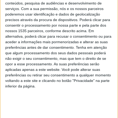
SEMPRE por todos (PSD/CDS-PP) que propõe a
conteúdos, pesquisa de audiências e desenvolvimento de
atribuição do nome de César Vila Franca à atual Área de
serviços.
Com a sua permissão, nós e os nossos parceiros
Localização Empresarial do concelho.
poderemos usar identificação e dados de geolocalização
precisos através da procura de dispositivos. Poderá clicar para
consentir o processamento por nossa parte e pela parte dos
Com esta iniciativa, pretende-se “reconhecer
nossos 1535 parceiros, conforme descrito acima. Em
publicamente o contributo decisivo de César Vila Franca
alternativa, poderá clicar para recusar o consentimento ou para
para o desenvolvimento económico e social de Castelo
aceder a informações mais pormenorizadas e alterar as suas
preferências antes de dar consentimento.
Tenha em atenção
Branco, ao longo dos seus mandatos como Presidente da
que algum processamento dos seus dados pessoais poderá
Câmara Municipal, entre 1979 e 1997, um dos ciclos mais
não exigir o seu consentimento, mas que tem o direito de se
longos e marcantes da história autárquica local”, explica a
opor a esse processamento. As suas preferências serão
vereadora Margarida Lourenço Duarte.
aplicadas apenas a este website. Você pode alterar suas
preferências ou retirar seu consentimento a qualquer momento
voltando a este site e clicando no botão "Privacidade" na parte
A vereadora da oposição sublinha que, durante esse
inferior da página.
período, foram “lançadas e consolidadas infraestruturas
estruturantes que permitiram afirmar Castelo Branco
como um polo urbano e económico de referência na
região”. Entre essas apostas estratégicas, destaca-se “a
criação
e dinamização da Área de Localização