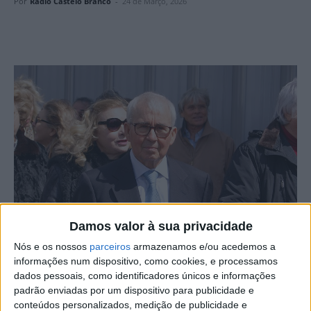
Por
Rádio Castelo Branco
-
24 de Março, 2026
Damos valor à sua privacidade
Fotografia: Ricardo Pires Coelho.
Nós e os nossos
parceiros
armazenamos e/ou acedemos a
informações num dispositivo, como cookies, e processamos
dados pessoais, como identificadores únicos e informações
A Câmara de Castelo Branco aprovou, por unanimidade, a
padrão enviadas por um dispositivo para publicidade e
moção apresentada pelos vereadores da Coligação
conteúdos personalizados, medição de publicidade e