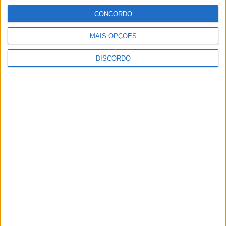
Piscinas Praia de Castelo Branco e
CONCORDO
Alcains em agosto
MAIS OPÇÕES
DISCORDO
Obra na Rua D arranca na Zona Industrial
de Castelo Branco