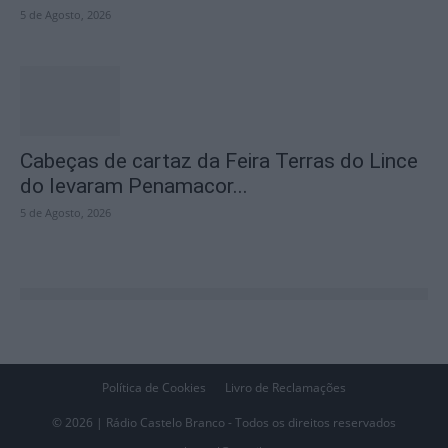
5 de Agosto, 2026
Cabeças de cartaz da Feira Terras do Lince
do levaram Penamacor...
5 de Agosto, 2026
Política de Cookies
Livro de Reclamações
© 2026 | Rádio Castelo Branco - Todos os direitos reservados