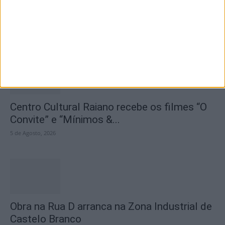
Seminário das Missões acolhe Feira Anual
de Cernache do Bonjardim
5 de Agosto, 2026
Centro Cultural Raiano recebe os filmes “O
Convite” e “Mínimos &...
5 de Agosto, 2026
Obra na Rua D arranca na Zona Industrial de
Castelo Branco