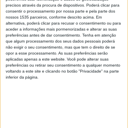
precisos através da procura de dispositivos. Poderá clicar para
consentir o processamento por nossa parte e pela parte dos
Este sábado, 11 de outubro, às 17h, no Centro de Cultura
nossos 1535 parceiros, conforme descrito acima. Em
Contemporânea de Castelo Branco, recebe mais um
alternativa, poderá clicar para recusar o consentimento ou para
aceder a informações mais pormenorizadas e alterar as suas
concerto do 19º Festival de Síntese – Grupo de Música
preferências antes de dar consentimento.
Tenha em atenção
Contemporânea, com “De Bério a Paredes”.
que algum processamento dos seus dados pessoais poderá
não exigir o seu consentimento, mas que tem o direito de se
Este programa nasceu de um desafio lançado pelo Grupo
opor a esse processamento. As suas preferências serão
de Música Contemporânea a quatro compositores: o de
aplicadas apenas a este website. Você pode alterar suas
preferências ou retirar seu consentimento a qualquer momento
construir pontes entre dois criadores (ambos nascidos
voltando a este site e clicando no botão "Privacidade" na parte
em 1925) com percursos bem diferentes mas que
inferior da página.
marcaram, cada um à sua maneira, a criação musical em
Portugal. Luciano Berio, compositor fundamental na
segunda metade do século XX, foi ele próprio um fazedor
de pontes entre as múltiplas possibilidades abertas à
criação musical no século XX, a diversidade de universos
sonoros que marcaram o seu tempo, e a herança musical
de outros tempos. Carlos Paredes transformou a