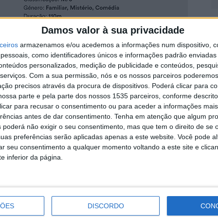
A
Damos valor à sua privacidade
n
B
ceiros
armazenamos e/ou acedemos a informações num dispositivo, c
essoais, como identificadores únicos e informações padrão enviadas 
5 
conteúdos personalizados, medição de publicidade e conteúdos, pesqui
, recebe este fim-de-semana, 6 e 7 de junho, a
serviços.
Com a sua permissão, nós e os nossos parceiros poderemos 
tográficas mundiais. O espaço municipal dinamiza a
ção precisos através da procura de dispositivos. Poderá clicar para co
ossa parte e pela parte dos nossos 1535 parceiros, conforme descrit
 na diversidade de géneros, consolidando a
 clicar para recusar o consentimento ou para aceder a informações ma
erências antes de dar consentimento.
Tenha em atenção que algum pr
 poderá não exigir o seu consentimento, mas que tem o direito de se 
S
e no sábado, dia 6, às 21h30, a longa-metragem de
uas preferências serão aplicadas apenas a este website. Você pode al
F
rar seu consentimento a qualquer momento voltando a este site e clica
. Sob a direção do realizador Jon Favreau, este filme
B
e inferior da página.
spacial.
5 
ral Raiano abre as portas ao filme “As Ovelhas
bra, com realização de Kyle Balda, une comédia,
ÇÕES
DISCORDO
CON
obrada em português, ideal para o público