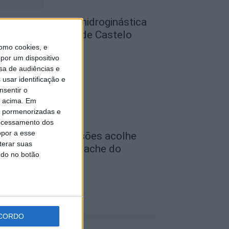
ulas gratuitas de hidroginástica
as Piscinas Praia de Castelo
ranco e...
omo cookies, e
por um dispositivo
de Agosto, 2026
sa de audiências e
usar identificação e
nsentir o
o acima. Em
is pormenorizadas e
ocessamento dos
opor a esse
eminário das Missões acolhe
terar suas
eira Anual de Cernache do
ndo no botão
onjardim
de Agosto, 2026
CORDO