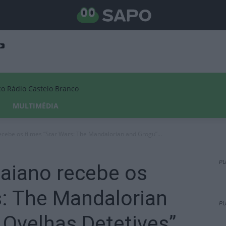
Rádio Castelo Branco
MULTIMÉDIA
ecebe os filmes “Star Wars: The Mandalorian and Grogu”...
PU
Raiano recebe os
s: The Mandalorian
PU
 Ovelhas Detetives”