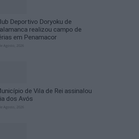
lub Deportivo Doryoku de
alamanca realizou campo de
érias em Penamacor
de Agosto, 2026
unicípio de Vila de Rei assinalou
ia dos Avós
de Agosto, 2026