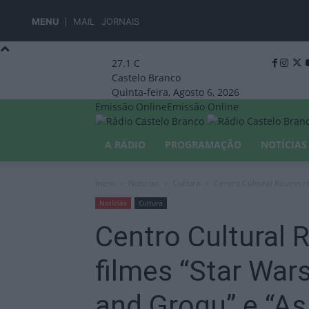
MENU
MAIL
JORNAIS
27.1
C
Castelo Branco
Quinta-feira, Agosto 6, 2026
Emissão Online
Emissão Online
A RÁDIO
PROGRAMAÇÃO
NOTÍCIAS
Início
Notícias
Cultura
Centro Cultural Raiano r
Notícias
Cultura
Centro Cultural 
filmes “Star War
and Grogu” e “As