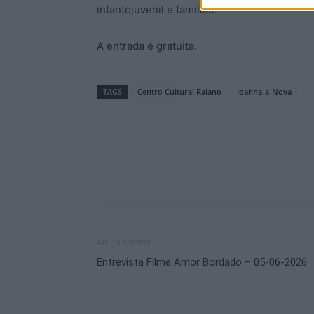
infantojuvenil e famílias.
A entrada é gratuita.
TAGS
Centro Cultural Raiano
Idanha-a-Nova
Artigo anterior
Entrevista Filme Amor Bordado – 05-06-2026