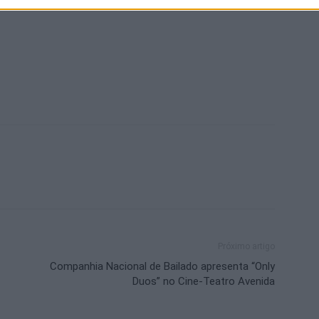
Próximo artigo
Companhia Nacional de Bailado apresenta “Only
Duos” no Cine-Teatro Avenida