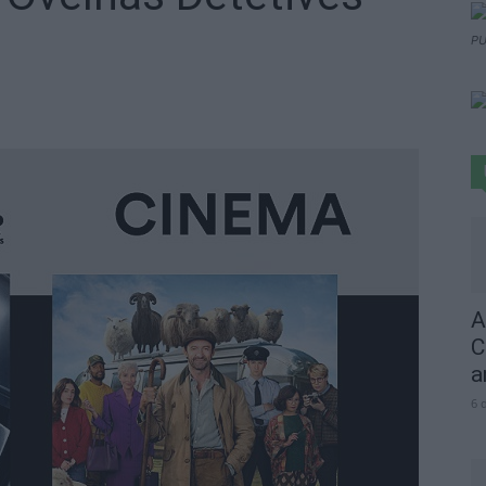
PU
A
C
a
6 