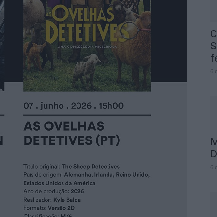
C
S
f
6 
M
D
6 