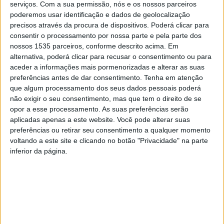
um concurso, com uma dotação de 1 milhão de euros,
serviços.
Com a sua permissão, nós e os nossos parceiros
para financiar projetos de criação do próprio emprego
poderemos usar identificação e dados de geolocalização
precisos através da procura de dispositivos. Poderá clicar para
através da criação de empresas ou de criação de
consentir o processamento por nossa parte e pela parte dos
emprego por empresas já existentes na zona do Pinhal
nossos 1535 parceiros, conforme descrito acima. Em
Interior.
alternativa, poderá clicar para recusar o consentimento ou para
aceder a informações mais pormenorizadas e alterar as suas
preferências antes de dar consentimento.
Tenha em atenção
Sendo os beneficiários as empresas, destina-se a apoiar
que algum processamento dos seus dados pessoais poderá
a contratação de pessoas à procura de emprego,
não exigir o seu consentimento, mas que tem o direito de se
incluindo jovens, desempregados de longa duração ou
opor a esse processamento. As suas preferências serão
pessoas inativas, mas também as pessoas que
aplicadas apenas a este website. Você pode alterar suas
preferências ou retirar seu consentimento a qualquer momento
pretendam criar o seu próprio emprego e as pessoas que
voltando a este site e clicando no botão "Privacidade" na parte
se queiram deslocar para os territórios do Pinhal Interior
inferior da página.
para trabalhar, como é explicado em nota.
Segundo Isabel Damasceno, presidente da Comissão de
Coordenação e Desenvolvimento Regional do Centro,
“dadas as características demográficas do Pinhal Interior,
nomeadamente relacionadas com o envelhecimento