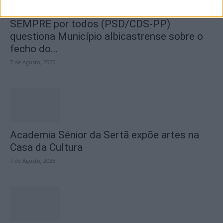
SEMPRE por todos (PSD/CDS-PP)
questiona Município albicastrense sobre o
fecho do...
7 de Agosto, 2026
Academia Sénior da Sertã expõe artes na
Casa da Cultura
7 de Agosto, 2026