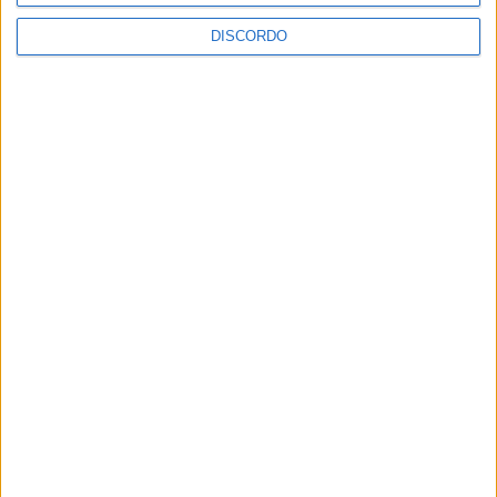
DISCORDO
Greve geral mobiliza vários setores
GNR na estada com operação “Páscoa
2026”