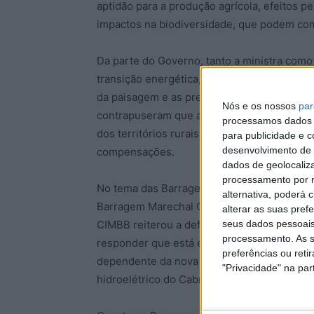
aptidão para a produção agrícola, efeitos pe
impactos na biodiversidade, que podem com
Da parte do Governo, tanto a ministra como
transição energética, e consideraram a nec
da paisagem e as preocupações das populaç
Nós e os nossos
par
contrapuseram que a salvaguarda do patrim
processamos dados p
dos territórios rurais não são negociáveis,
para publicidade e 
desenvolvimento de 
compensações.
dados de geolocaliza
processamento por n
No tema das Barragens, foi feito o alerta, 
alternativa, poderá
Barragem Marechal Carmona, em Idanha-a-N
alterar as suas pref
CIMBB reiterou a defesa da Barragem de Ocr
seus dados pessoais
processamento. As s
responder que está entre as três prioritári
preferências ou reti
dependente da nova concessão para produçã
"Privacidade" na part
hidroelétrico do Cabril.