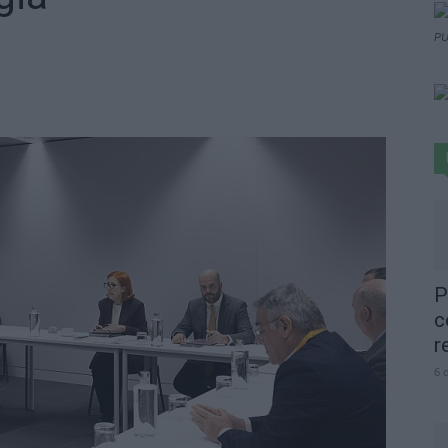
PU
P
c
r
6 