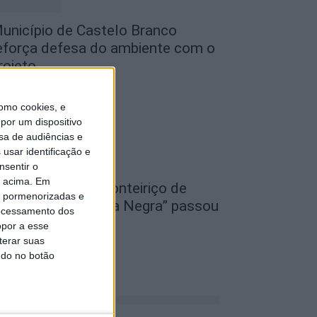
unicípio de Castelo Branco
eforça defesa do ambiente com o
rojeto...
de Agosto, 2026
omo cookies, e
por um dispositivo
sa de audiências e
usar identificação e
nsentir o
o acima. Em
I Festival Transfronteiriço de
is pormenorizadas e
ovela Negra “Gata Negra” passou
ocessamento dos
or Idanha-a-Nova
opor a esse
terar suas
de Agosto, 2026
ndo no botão