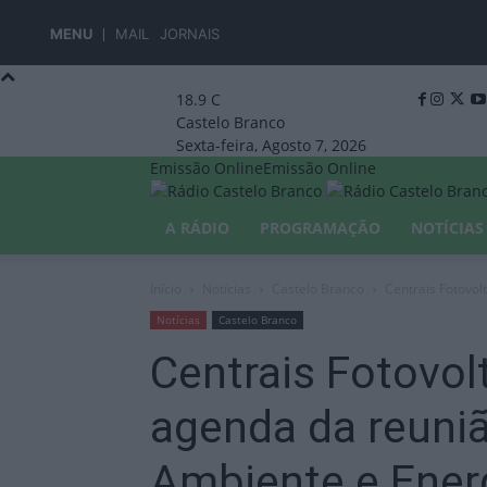
MENU
MAIL
JORNAIS
18.9
C
Castelo Branco
Sexta-feira, Agosto 7, 2026
Emissão Online
Emissão Online
A RÁDIO
PROGRAMAÇÃO
NOTÍCIAS
Início
Notícias
Castelo Branco
Centrais Fotovol
Notícias
Castelo Branco
Centrais Fotovol
agenda da reuni
Ambiente e Ener