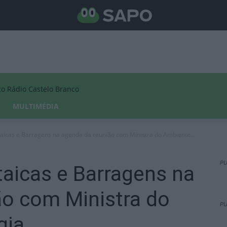
Rádio Castelo Branco
MULTIMÉDIA
taicas e Barragens na agenda da reunião com Ministra do Ambiente...
PU
taicas e Barragens na
ão com Ministra do
PU
gia