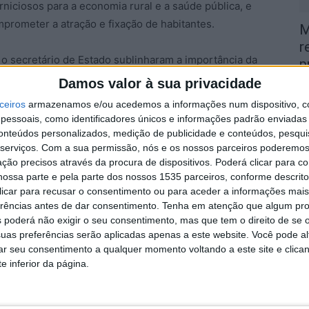
rniciosos para a economia rural e a saúde pública, e
prometer a atração e fixação de habitantes.
M
r
 o secretário de Estado sublinharam a importância da
p
essidade de rever os projetos, entendendo que o valor
Damos valor à sua privacidade
6 
ões devem ser tidas em conta. Os autarcas
ceiros
armazenamos e/ou acedemos a informações num dispositivo, c
ónio natural e a preservação do potencial económico
essoais, como identificadores únicos e informações padrão enviadas 
 não estando, portanto, em causa a obtenção de
conteúdos personalizados, medição de publicidade e conteúdos, pesqui
serviços.
Com a sua permissão, nós e os nossos parceiros poderemos 
ção precisos através da procura de dispositivos. Poderá clicar para co
ossa parte e pela parte dos nossos 1535 parceiros, conforme descrit
V
por parte da CIMBB, para um problema estrutural na
 clicar para recusar o consentimento ou para aceder a informações ma
N
ova, que o presidente da APA disse conhecer. A
erências antes de dar consentimento.
Tenha em atenção que algum pr
p
eza/Alvito, com a Ministério do Ambiente e Energia a
 poderá não exigir o seu consentimento, mas que tem o direito de se 
uas preferências serão aplicadas apenas a este website. Você pode al
6 
as na Estratégia Nacional de Gestão da Água, estando
rar seu consentimento a qualquer momento voltando a este site e clica
o de energia hidroelétrica no aproveitamento
e inferior da página.