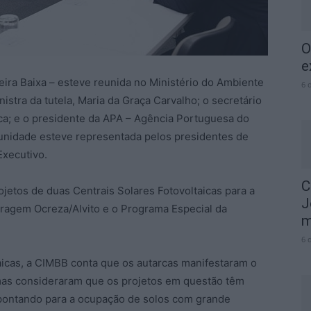
O
e
ira Baixa – esteve reunida no Ministério do Ambiente
6 
istra da tutela, Maria da Graça Carvalho; o secretário
ca; e o presidente da APA – Agência Portuguesa do
nidade esteve representada pelos presidentes de
Executivo.
C
jetos de duas Centrais Solares Fotovoltaicas para a
J
arragem Ocreza/Alvito e o Programa Especial da
m
6 
aicas, a CIMBB conta que os autarcas manifestaram o
mas consideraram que os projetos em questão têm
, apontando para a ocupação de solos com grande