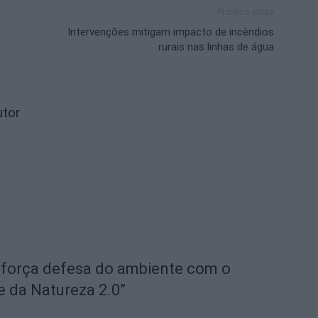
Próximo artigo
Intervenções mitigam impacto de incêndios
rurais nas linhas de água
utor
eforça defesa do ambiente com o
e da Natureza 2.0”