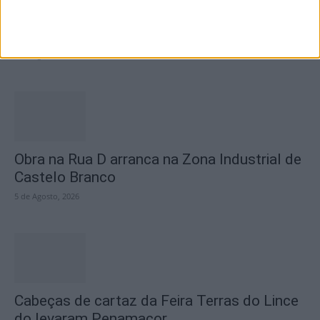
Centro Cultural Raiano recebe os filmes “O
Convite” e “Mínimos &...
5 de Agosto, 2026
Obra na Rua D arranca na Zona Industrial de
Castelo Branco
5 de Agosto, 2026
Cabeças de cartaz da Feira Terras do Lince
do levaram Penamacor...