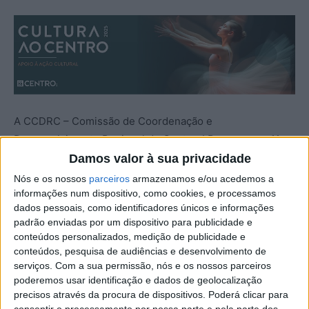
A CCDRC – Comissão de Coordenação e
Desenvolvimento Regional do Centro, I.P. – aprovou 11
projetos artísticos no âmbito do Programa Cultura ao
Damos valor à sua privacidade
Centro – Apoio à Ação Cultural, cujo principal objetivo é
Nós e os nossos
parceiros
armazenamos e/ou acedemos a
apoiar iniciativas desenvolvidas por associações culturais
informações num dispositivo, como cookies, e processamos
dados pessoais, como identificadores únicos e informações
de caráter não profissional, com sede no distrito de
padrão enviadas por um dispositivo para publicidade e
Castelo Branco.
conteúdos personalizados, medição de publicidade e
conteúdos, pesquisa de audiências e desenvolvimento de
Com o montante financeiro de 15 mil euros, este
serviços.
Com a sua permissão, nós e os nossos parceiros
poderemos usar identificação e dados de geolocalização
programa de apoio à ação cultural da região vai apoiar,
precisos através da procura de dispositivos. Poderá clicar para
durante o ano de 2025, projetos distribuídos por quatro