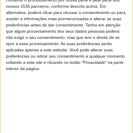
consentir o processamento por nossa parte e pela parte dos
medidas, sendo eles projetos na área de criação artística
nossos 1535 parceiros, conforme descrito acima. Em
e produção; projetos de programação e difusão; projetos
alternativa, poderá clicar para recusar o consentimento ou para
aceder a informações mais pormenorizadas e alterar as suas
de edição; e projetos de formação e capacitação.
preferências antes de dar consentimento.
Tenha em atenção
que algum processamento dos seus dados pessoais poderá
Para a presidente da CCDR Centro, “o Programa Cultura
não exigir o seu consentimento, mas que tem o direito de se
ao Centro reafirma o compromisso da CCDR Centro com
opor a esse processamento. As suas preferências serão
aplicadas apenas a este website. Você pode alterar suas
o fortalecimento do tecido cultural da região, apoiando
preferências ou retirar seu consentimento a qualquer momento
projetos que valorizam a identidade local, a inclusão e a
voltando a este site e clicando no botão "Privacidade" na parte
participação ativa das comunidades”. Isabel Damasceno
inferior da página.
acrescenta que “as associações culturais não
profissionais desempenham um papel vital na
preservação das tradições, na dinamização dos
territórios e na promoção da coesão social. Com este
apoio, pretendemos não apenas reconhecer o valor do
seu trabalho, mas também dar-lhe condições para
crescer, inovar e chegar a mais pessoas”.