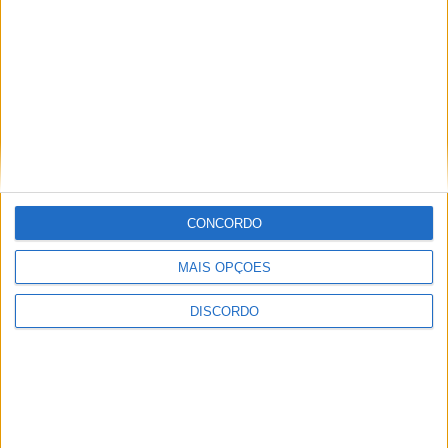
Rádio Castelo Branco
-
10 de Fevereiro, 2025
0
Ler mais
Virou – 18-01-2025
CONCORDO
MAIS OPÇÕES
DISCORDO