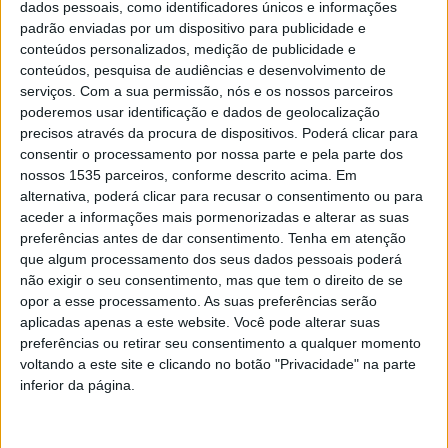
dados pessoais, como identificadores únicos e informações
Virou – 28-06-25
padrão enviadas por um dispositivo para publicidade e
conteúdos personalizados, medição de publicidade e
conteúdos, pesquisa de audiências e desenvolvimento de
serviços.
Com a sua permissão, nós e os nossos parceiros
poderemos usar identificação e dados de geolocalização
precisos através da procura de dispositivos. Poderá clicar para
consentir o processamento por nossa parte e pela parte dos
nossos 1535 parceiros, conforme descrito acima. Em
alternativa, poderá clicar para recusar o consentimento ou para
aceder a informações mais pormenorizadas e alterar as suas
preferências antes de dar consentimento.
Tenha em atenção
que algum processamento dos seus dados pessoais poderá
não exigir o seu consentimento, mas que tem o direito de se
Rádio Castelo Branco
-
1 de Julho, 2025
opor a esse processamento. As suas preferências serão
0
aplicadas apenas a este website. Você pode alterar suas
Ler mais
preferências ou retirar seu consentimento a qualquer momento
voltando a este site e clicando no botão "Privacidade" na parte
inferior da página.
Virou – 26-04-2025