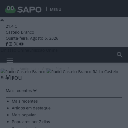
MENU
21.4
C
Castelo Branco
Quinta-feira, Agosto 6, 2026
Emissão Online
Emissão Online
Início
Audioteca
Virou
Página 3
Rádio Castelo
Virou
Branco
Mais recentes
Mais recentes
Artigos em destaque
Mais popular
Populares por 7 dias