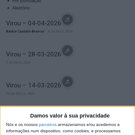
Por pontuação
Aleatório
Virou – 04-04-2026
Rádio Castelo Branco
-
8 de Abril, 2026
Virou – 28-03-2026
1 de Abril, 2026
Virou – 14-03-2026
16 de Março, 2026
Virou – 10-01-2026
Damos valor à sua privacidade
13 de Janeiro, 2026
Nós e os nossos
parceiros
armazenamos e/ou acedemos a
informações num dispositivo, como cookies, e processamos