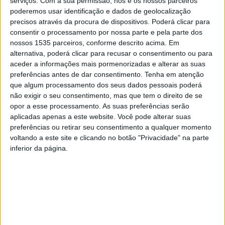
serviços.
Com a sua permissão, nós e os nossos parceiros
nomeadamente na Divisão de Desenvolvimento Social da
poderemos usar identificação e dados de geolocalização
precisos através da procura de dispositivos. Poderá clicar para
Autarquia.
consentir o processamento por nossa parte e pela parte dos
nossos 1535 parceiros, conforme descrito acima. Em
A formação, ministrada pela psicóloga Eduarda
alternativa, poderá clicar para recusar o consentimento ou para
Rodrigues, teve como propósito central capacitar os
aceder a informações mais pormenorizadas e alterar as suas
preferências antes de dar consentimento.
Tenha em atenção
participantes de ferramentas práticas e conhecimentos
que algum processamento dos seus dados pessoais poderá
teóricos essenciais para a intervenção em contextos de
não exigir o seu consentimento, mas que tem o direito de se
crise.
opor a esse processamento. As suas preferências serão
aplicadas apenas a este website. Você pode alterar suas
preferências ou retirar seu consentimento a qualquer momento
A autarquia conta que, num cenário de emergência, a
voltando a este site e clicando no botão "Privacidade" na parte
eficácia do socorro depende não apenas da perícia
inferior da página.
técnica, mas também da capacidade de prestar um apoio
emocional estruturado e humanizado, adequado às
pessoas afetadas.
Neste âmbito, os Primeiros Socorros Psicológicos
assumem-se como uma componente fundamental da