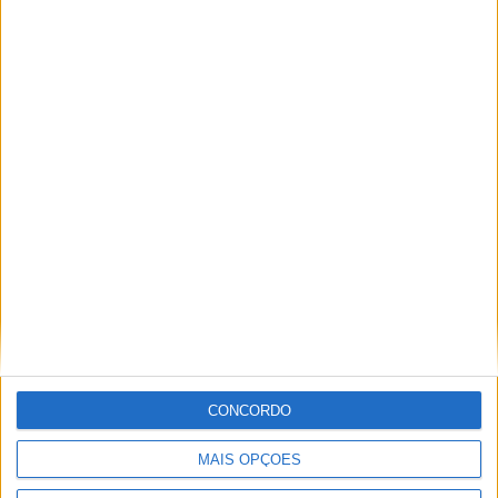
Segurança das pessoas e proteção do
abastecimento de água justificam
encerramento do Miradouro de São
Gens
CONCORDO
MAIS OPÇÕES