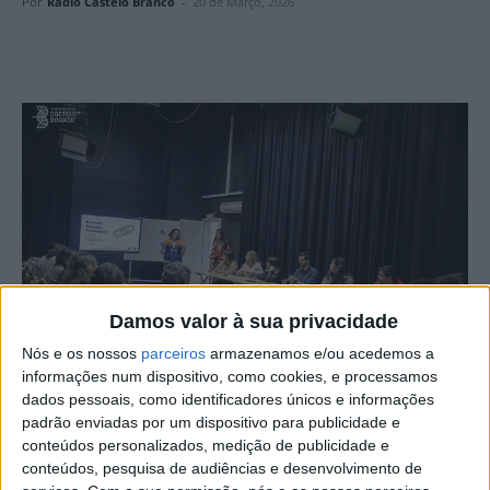
Por
Rádio Castelo Branco
-
20 de Março, 2026
Damos valor à sua privacidade
Nós e os nossos
parceiros
armazenamos e/ou acedemos a
informações num dispositivo, como cookies, e processamos
dados pessoais, como identificadores únicos e informações
O Serviço Municipal de Proteção Civil de Castelo Branco
padrão enviadas por um dispositivo para publicidade e
realizou uma ação de sensibilização sobre Primeiros
conteúdos personalizados, medição de publicidade e
Socorros Psicológicos, dirigida aos agentes da Proteção
conteúdos, pesquisa de audiências e desenvolvimento de
Civil e a técnicos que integram o sistema municipal,