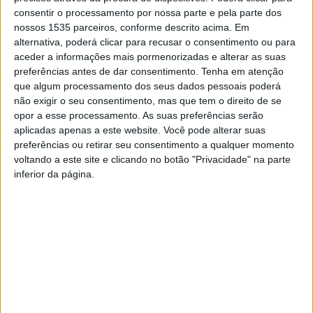
consentir o processamento por nossa parte e pela parte dos
nossos 1535 parceiros, conforme descrito acima. Em
alternativa, poderá clicar para recusar o consentimento ou para
aceder a informações mais pormenorizadas e alterar as suas
preferências antes de dar consentimento.
Tenha em atenção
que algum processamento dos seus dados pessoais poderá
não exigir o seu consentimento, mas que tem o direito de se
opor a esse processamento. As suas preferências serão
aplicadas apenas a este website. Você pode alterar suas
Castelo Branco volta a ser o local de chegada de mais
preferências ou retirar seu consentimento a qualquer momento
uma etapa da Volta a Portugal em Bicicleta, a decorrer
voltando a este site e clicando no botão "Privacidade" na parte
entre 9 a 20 de agosto.
inferior da página.
Os ciclistas irão sair de Estremoz, percorrendo 184,5km
até Castelo Branco, na 4ª etapa da 84ª edição da prova,
no dia 13 (domingo). De acordo com a organização, a
partida será dada às 12h50 e a chegada prevista pelas
17h30.