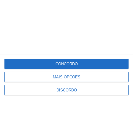
Sertanense FC e Guarda FC disputam
Supertaça da Beira Interior
CONCORDO
MAIS OPÇÕES
DISCORDO
Município de Castelo Branco apoia