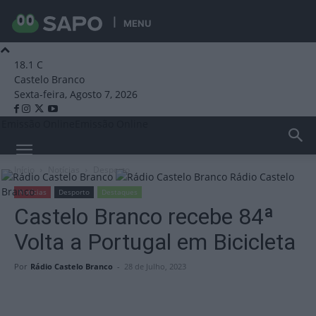
MENU
18.1
C
Castelo Branco
Sexta-feira, Agosto 7, 2026
Emissão Online
Emissão Online
Início
Notícias
Desporto
Rádio Castelo
Branco
Notícias
Desporto
Destaques
Castelo Branco recebe 84ª
Volta a Portugal em Bicicleta
Por
Rádio Castelo Branco
-
28 de Julho, 2023