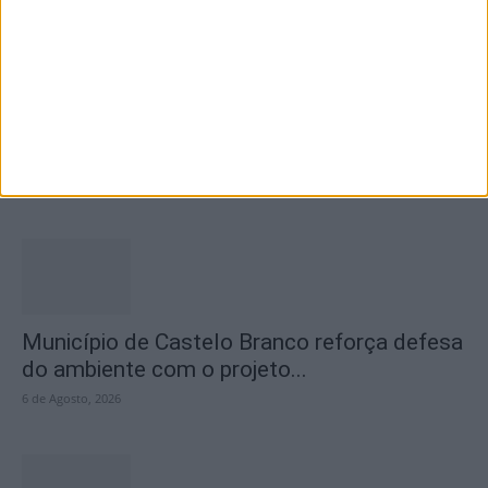
Concurso de Fotografia “Padre João Maia
2026” distinguiu os melhores olhares...
6 de Agosto, 2026
Município de Castelo Branco reforça defesa
do ambiente com o projeto...
6 de Agosto, 2026