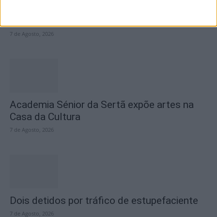
questiona Município albicastrense sobre o
fecho do...
7 de Agosto, 2026
Academia Sénior da Sertã expõe artes na
Casa da Cultura
7 de Agosto, 2026
Dois detidos por tráfico de estupefaciente
7 de Agosto, 2026