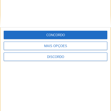
SEMPRE por todos (PSD/CDS-PP)
questiona Município albicastrense sobre
o fecho do miradouro de São Gens
CONCORDO
MAIS OPÇÕES
DISCORDO
Dois detidos por tráfico de
estupefaciente