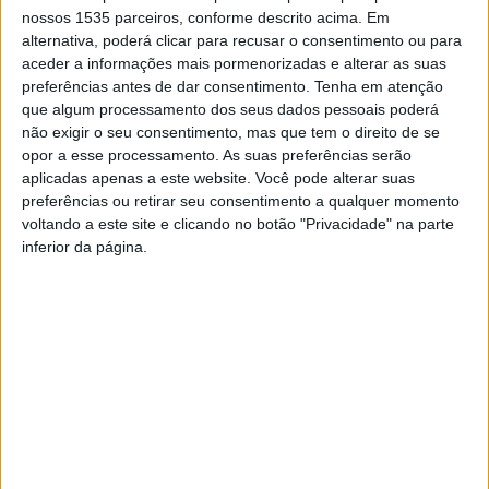
nossos 1535 parceiros, conforme descrito acima. Em
alternativa, poderá clicar para recusar o consentimento ou para
aceder a informações mais pormenorizadas e alterar as suas
preferências antes de dar consentimento.
Tenha em atenção
que algum processamento dos seus dados pessoais poderá
não exigir o seu consentimento, mas que tem o direito de se
O Município de Castelo Branco volta a marcar presença
opor a esse processamento. As suas preferências serão
na maior feira de turismo a nível nacional, a BTL 2025,
aplicadas apenas a este website. Você pode alterar suas
entre esta 4ªfeira e domingo, 12 a 16 de março.
preferências ou retirar seu consentimento a qualquer momento
voltando a este site e clicando no botão "Privacidade" na parte
inferior da página.
Este ano, uma vez mais, o município volta a apresentar os
atrativos turísticos a todos os visitantes. Com um stand
próprio no Pavilhão 2, Castelo Branco vai expor a sua
Cultura, Natureza e Sabor como motivos para conhecer o
concelho ao longo de todo o ano.
Ao longo destes cinco dias, o Município de Castelo
Branco irá apresentar um conjunto de propostas.