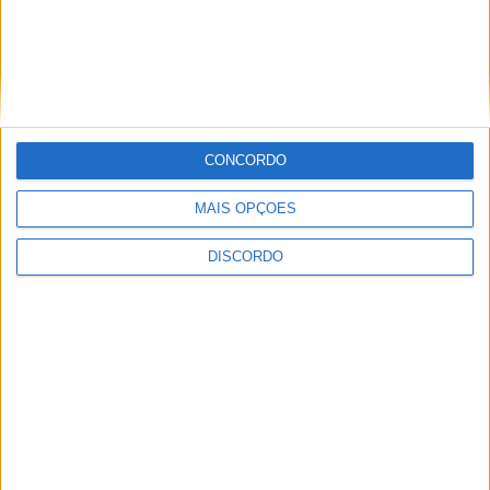
Inscrições abertas para a Bienal
Internacional de Artes e Ofícios 2026
CONCORDO
MAIS OPÇÕES
DISCORDO
Aulas gratuitas de hidroginástica nas
Piscinas Praia de Castelo Branco e
Alcains em agosto