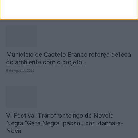
2026” distinguiu os melhores olhares...
6 de Agosto, 2026
Município de Castelo Branco reforça defesa
do ambiente com o projeto...
6 de Agosto, 2026
VI Festival Transfronteiriço de Novela
Negra “Gata Negra” passou por Idanha-a-
Nova