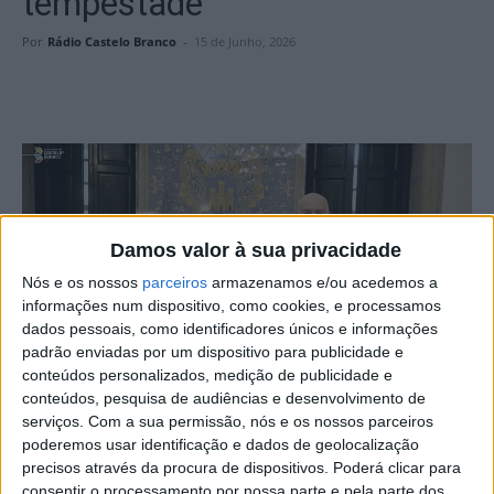
tempestade
Por
Rádio Castelo Branco
-
15 de Junho, 2026
Damos valor à sua privacidade
Nós e os nossos
parceiros
armazenamos e/ou acedemos a
informações num dispositivo, como cookies, e processamos
dados pessoais, como identificadores únicos e informações
padrão enviadas por um dispositivo para publicidade e
conteúdos personalizados, medição de publicidade e
conteúdos, pesquisa de audiências e desenvolvimento de
serviços.
Com a sua permissão, nós e os nossos parceiros
A Câmara de Castelo Branco e a Junta de Freguesia de
poderemos usar identificação e dados de geolocalização
Benquerenças assinaram um protocolo de apoio
precisos através da procura de dispositivos. Poderá clicar para
financeiro no valor de 5 mil euros, destinado a financiar
consentir o processamento por nossa parte e pela parte dos