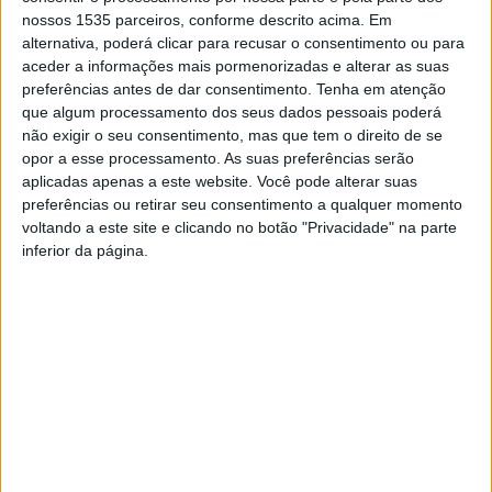
nossos 1535 parceiros, conforme descrito acima. Em
os trabalhos de reparação, reposição e reconstrução de
alternativa, poderá clicar para recusar o consentimento ou para
infraestruturas públicas danificadas pela severa
aceder a informações mais pormenorizadas e alterar as suas
Tempestade Kristin.
preferências antes de dar consentimento.
Tenha em atenção
que algum processamento dos seus dados pessoais poderá
não exigir o seu consentimento, mas que tem o direito de se
A autarquia explica que desta verba, três mil euros serão
opor a esse processamento. As suas preferências serão
aplicados em despesas correntes e dois mil euros em
aplicadas apenas a este website. Você pode alterar suas
despesas de capital.
preferências ou retirar seu consentimento a qualquer momento
voltando a este site e clicando no botão "Privacidade" na parte
inferior da página.
Devido à gravidade e extensão dos estragos registados
pelas intempéries deste ano o Município já avançou para
a celebração de contratos idênticos, de igual montante,
com a maioria das Juntas de Freguesia, estando apenas a
aguardar agendamento a assinatura de contratos com 6
Juntas ou Uniões de Freguesia.
TAGS
Benquerenças
Castelo Branco
Tempestade